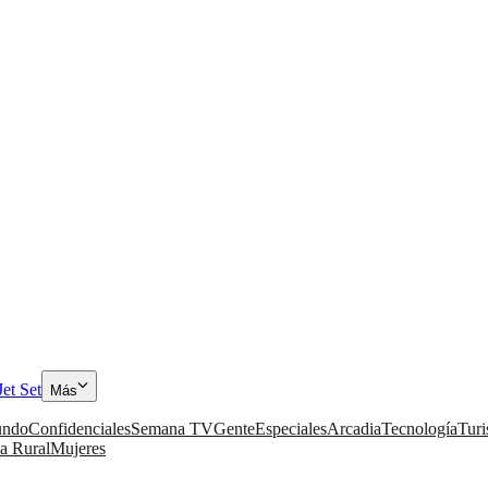
Jet Set
Más
ndo
Confidenciales
Semana TV
Gente
Especiales
Arcadia
Tecnología
Tur
a Rural
Mujeres