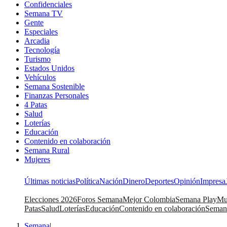
Confidenciales
Semana TV
Gente
Especiales
Arcadia
Tecnología
Turismo
Estados Unidos
Vehículos
Semana Sostenible
Finanzas Personales
4 Patas
Salud
Loterías
Educación
Contenido en colaboración
Semana Rural
Mujeres
Últimas noticias
Política
Nación
Dinero
Deportes
Opinión
Impresa
Elecciones 2026
Foros Semana
Mejor Colombia
Semana Play
Mu
Patas
Salud
Loterías
Educación
Contenido en colaboración
Seman
Semana
|