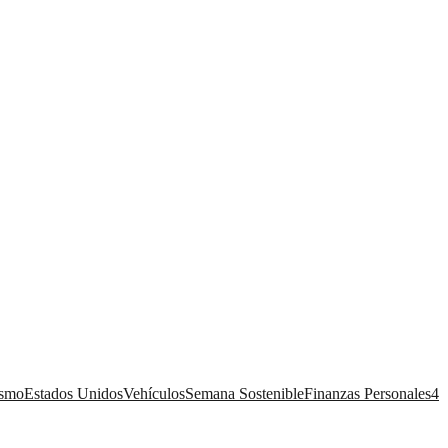
ismo
Estados Unidos
Vehículos
Semana Sostenible
Finanzas Personales
4