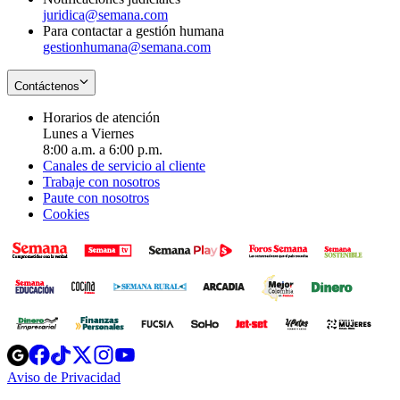
juridica@semana.com
Para contactar a gestión humana
gestionhumana@semana.com
Contáctenos
Horarios de atención
Lunes a Viernes
8:00 a.m. a 6:00 p.m.
Canales de servicio al cliente
Trabaje con nosotros
Paute con nosotros
Cookies
Opens
Opens
Opens
Opens
Opens
in
in
in
in
in
Aviso de Privacidad
Opens
new
new
new
new
new
in
window
window
window
window
window