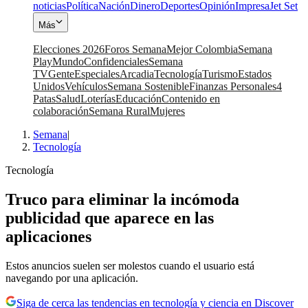
noticias
Política
Nación
Dinero
Deportes
Opinión
Impresa
Jet Set
Más
Elecciones 2026
Foros Semana
Mejor Colombia
Semana
Play
Mundo
Confidenciales
Semana
TV
Gente
Especiales
Arcadia
Tecnología
Turismo
Estados
Unidos
Vehículos
Semana Sostenible
Finanzas Personales
4
Patas
Salud
Loterías
Educación
Contenido en
colaboración
Semana Rural
Mujeres
Semana
|
Tecnología
Tecnología
Truco para eliminar la incómoda
publicidad que aparece en las
aplicaciones
Estos anuncios suelen ser molestos cuando el usuario está
navegando por una aplicación.
Siga de cerca las tendencias en tecnología y ciencia en Discover