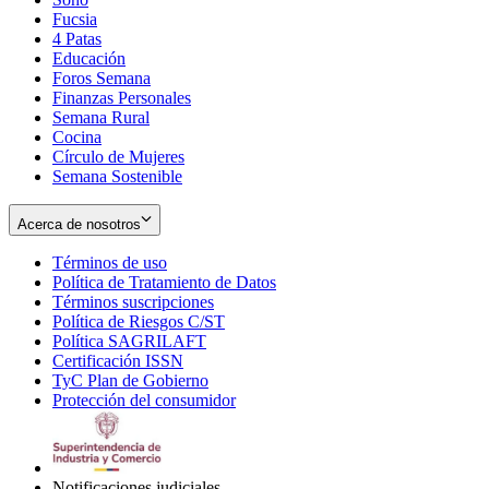
Fucsia
in
Opens
4 Patas
new
in
Educación
window
new
Foros Semana
window
Finanzas Personales
Semana Rural
Cocina
Círculo de Mujeres
Semana Sostenible
Acerca de nosotros
Términos de uso
Opens
Política de Tratamiento de Datos
in
Opens
Términos suscripciones
new
Opens
in
Política de Riesgos C/ST
window
in
Opens
new
Política SAGRILAFT
Opens
new
in
window
Certificación ISSN
Opens
in
window
new
TyC Plan de Gobierno
in
new
Opens
window
Protección del consumidor
new
window
in
Opens
window
new
in
window
new
window
Notificaciones judiciales