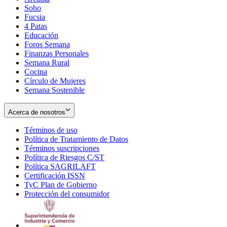
Soho
Opens
Fucsia
in
Opens
4 Patas
new
in
Educación
window
new
Foros Semana
window
Finanzas Personales
Semana Rural
Cocina
Círculo de Mujeres
Semana Sostenible
Acerca de nosotros
Términos de uso
Opens
Política de Tratamiento de Datos
in
Opens
Términos suscripciones
new
Opens
in
Política de Riesgos C/ST
window
in
Opens
new
Política SAGRILAFT
Opens
new
in
window
Certificación ISSN
Opens
in
window
new
TyC Plan de Gobierno
in
new
Opens
window
Protección del consumidor
new
window
in
Opens
window
new
in
window
new
window