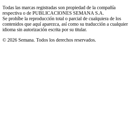
in
window
window
window
window
window
Todas las marcas registradas son propiedad de la compañía
new
respectiva o de PUBLICACIONES SEMANA S.A.
window
Se prohíbe la reproducción total o parcial de cualquiera de los
contenidos que aquí aparezca, así como su traducción a cualquier
idioma sin autorización escrita por su titular.
© 2026 Semana. Todos los derechos reservados.