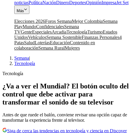
noticias
Política
Nación
Dinero
Deportes
Opinión
Impresa
Jet Set
Más
Elecciones 2026
Foros Semana
Mejor Colombia
Semana
Play
Mundo
Confidenciales
Semana
TV
Gente
Especiales
Arcadia
Tecnología
Turismo
Estados
Unidos
Vehículos
Semana Sostenible
Finanzas Personales
4
Patas
Salud
Loterías
Educación
Contenido en
colaboración
Semana Rural
Mujeres
Semana
|
Tecnología
Tecnología
¿Va a ver el Mundial? El botón oculto del
control que debe activar para
transformar el sonido de su televisor
Antes de que ruede el balón, conviene revisar una opción capaz de
transformar la experiencia frente al televisor.
Siga de cerca las tendencias en tecnología y ciencia en Discover