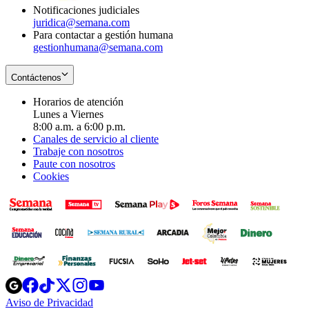
Notificaciones judiciales
juridica@semana.com
Para contactar a gestión humana
gestionhumana@semana.com
Contáctenos
Horarios de atención
Lunes a Viernes
8:00 a.m. a 6:00 p.m.
Canales de servicio al cliente
Trabaje con nosotros
Paute con nosotros
Cookies
Opens
Opens
Opens
Opens
Opens
in
in
in
in
in
Aviso de Privacidad
Opens
new
new
new
new
new