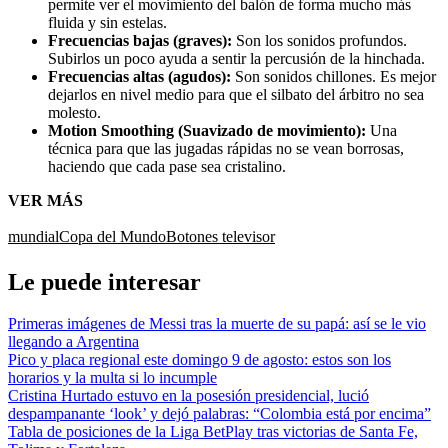
permite ver el movimiento del balón de forma mucho más
fluida y sin estelas.
Frecuencias bajas (graves):
Son los sonidos profundos.
Subirlos un poco ayuda a sentir la percusión de la hinchada.
Frecuencias altas (agudos):
Son sonidos chillones. Es mejor
dejarlos en nivel medio para que el silbato del árbitro no sea
molesto.
Motion Smoothing (Suavizado de movimiento):
Una
técnica para que las jugadas rápidas no se vean borrosas,
haciendo que cada pase sea cristalino.
VER MÁS
mundial
Copa del Mundo
Botones
televisor
Le puede interesar
Primeras imágenes de Messi tras la muerte de su papá: así se le vio
llegando a Argentina
Pico y placa regional este domingo 9 de agosto: estos son los
horarios y la multa si lo incumple
Cristina Hurtado estuvo en la posesión presidencial, lució
despampanante ‘look’ y dejó palabras: “Colombia está por encima”
Tabla de posiciones de la Liga BetPlay tras victorias de Santa Fe,