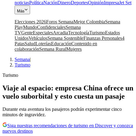
noticias
Política
Nación
Dinero
Deportes
Opinión
Impresa
Jet Set
Más
Elecciones 2026
Foros Semana
Mejor Colombia
Semana
Play
Mundo
Confidenciales
Semana
TV
Gente
Especiales
Arcadia
Tecnología
Turismo
Estados
Unidos
Vehículos
Semana Sostenible
Finanzas Personales
4
Patas
Salud
Loterías
Educación
Contenido en
colaboración
Semana Rural
Mujeres
Semana
|
Turismo
Turismo
Viaje al espacio: empresa China ofrece un
vuelo suborbital y esto cuesta un pasaje
Durante esta aventura los pasajeros podrán experimentar cinco
minutos de ingravidez.
Siga nuestras recomendaciones de turismo en Discover y conozca
nuevos destinos