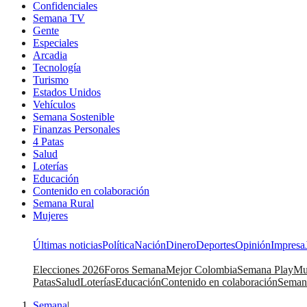
Confidenciales
Semana TV
Gente
Especiales
Arcadia
Tecnología
Turismo
Estados Unidos
Vehículos
Semana Sostenible
Finanzas Personales
4 Patas
Salud
Loterías
Educación
Contenido en colaboración
Semana Rural
Mujeres
Últimas noticias
Política
Nación
Dinero
Deportes
Opinión
Impresa
Elecciones 2026
Foros Semana
Mejor Colombia
Semana Play
Mu
Patas
Salud
Loterías
Educación
Contenido en colaboración
Seman
Semana
|