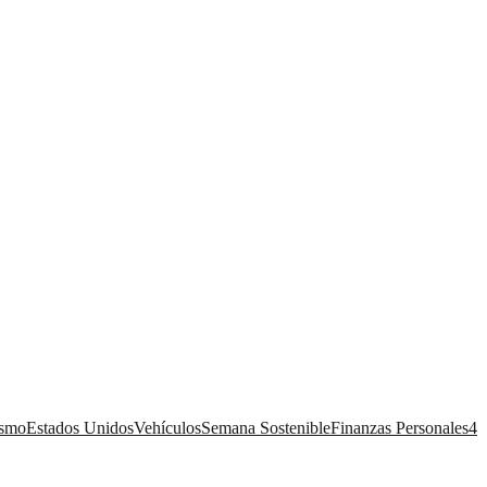
ismo
Estados Unidos
Vehículos
Semana Sostenible
Finanzas Personales
4