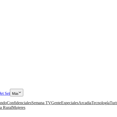
Jet Set
Más
ndo
Confidenciales
Semana TV
Gente
Especiales
Arcadia
Tecnología
Tur
a Rural
Mujeres