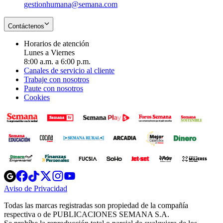
gestionhumana@semana.com
Contáctenos
Horarios de atención
Lunes a Viernes
8:00 a.m. a 6:00 p.m.
Canales de servicio al cliente
Trabaje con nosotros
Paute con nosotros
Cookies
Opens
Opens
Opens
Opens
Opens
in
in
in
in
in
Aviso de Privacidad
Opens
new
new
new
new
new
in
window
window
window
window
window
Todas las marcas registradas son propiedad de la compañía
new
respectiva o de PUBLICACIONES SEMANA S.A.
window