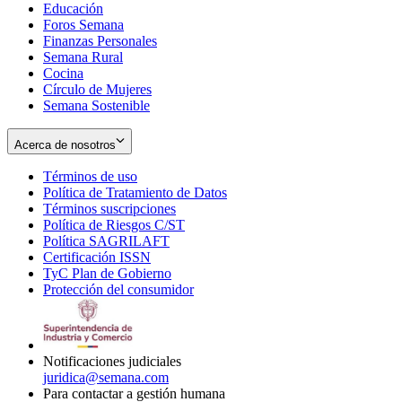
Educación
window
new
Foros Semana
window
Finanzas Personales
Semana Rural
Cocina
Círculo de Mujeres
Semana Sostenible
Acerca de nosotros
Términos de uso
Opens
Política de Tratamiento de Datos
in
Opens
Términos suscripciones
new
Opens
in
Política de Riesgos C/ST
window
in
Opens
new
Política SAGRILAFT
Opens
new
in
window
Certificación ISSN
Opens
in
window
new
TyC Plan de Gobierno
in
new
Opens
window
Protección del consumidor
new
window
in
Opens
window
new
in
window
new
window
Notificaciones judiciales
juridica@semana.com
Para contactar a gestión humana