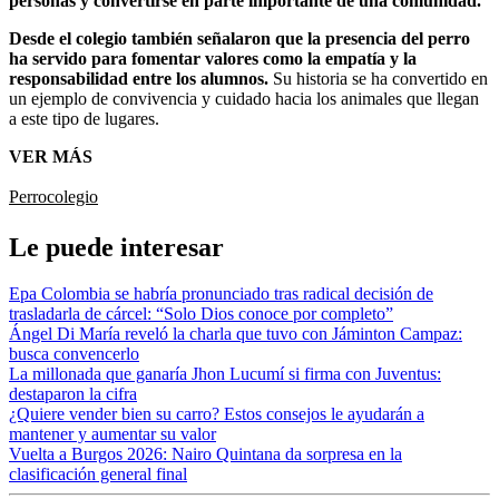
personas y convertirse en parte importante de una comunidad.
Desde el colegio también señalaron que la presencia del perro
ha servido para fomentar valores como la empatía y la
responsabilidad entre los alumnos.
Su historia se ha convertido en
un ejemplo de convivencia y cuidado hacia los animales que llegan
a este tipo de lugares.
VER MÁS
Perro
colegio
Le puede interesar
Epa Colombia se habría pronunciado tras radical decisión de
trasladarla de cárcel: “Solo Dios conoce por completo”
Ángel Di María reveló la charla que tuvo con Jáminton Campaz:
busca convencerlo
La millonada que ganaría Jhon Lucumí si firma con Juventus:
destaparon la cifra
¿Quiere vender bien su carro? Estos consejos le ayudarán a
mantener y aumentar su valor
Vuelta a Burgos 2026: Nairo Quintana da sorpresa en la
clasificación general final