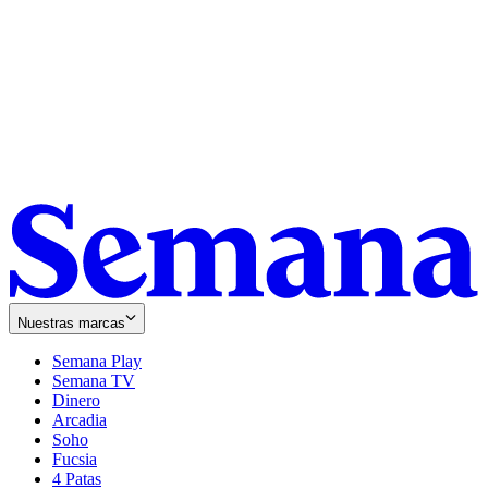
Nuestras marcas
Semana Play
Semana TV
Dinero
Arcadia
Soho
Opens
Fucsia
in
Opens
4 Patas
new
in