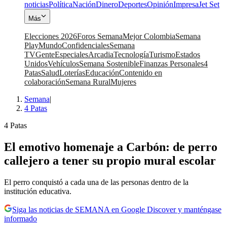
noticias
Política
Nación
Dinero
Deportes
Opinión
Impresa
Jet Set
Más
Elecciones 2026
Foros Semana
Mejor Colombia
Semana
Play
Mundo
Confidenciales
Semana
TV
Gente
Especiales
Arcadia
Tecnología
Turismo
Estados
Unidos
Vehículos
Semana Sostenible
Finanzas Personales
4
Patas
Salud
Loterías
Educación
Contenido en
colaboración
Semana Rural
Mujeres
Semana
|
4 Patas
4 Patas
El emotivo homenaje a Carbón: de perro
callejero a tener su propio mural escolar
El perro conquistó a cada una de las personas dentro de la
institución educativa.
Siga las noticias de SEMANA en Google Discover y manténgase
informado