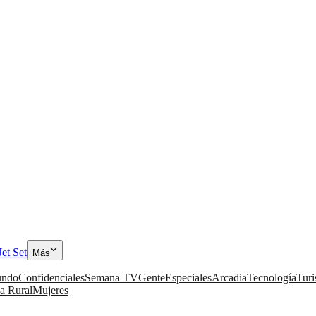
Jet Set
Más
ndo
Confidenciales
Semana TV
Gente
Especiales
Arcadia
Tecnología
Tur
a Rural
Mujeres