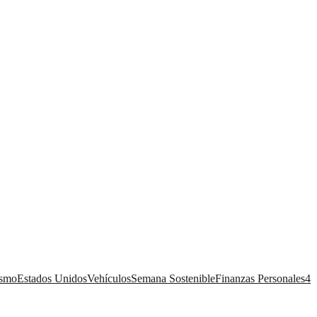
ismo
Estados Unidos
Vehículos
Semana Sostenible
Finanzas Personales
4