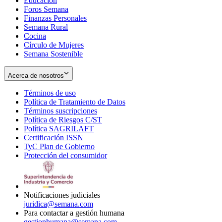
Educación
window
new
Foros Semana
window
Finanzas Personales
Semana Rural
Cocina
Círculo de Mujeres
Semana Sostenible
Acerca de nosotros
Términos de uso
Opens
Política de Tratamiento de Datos
in
Opens
Términos suscripciones
new
Opens
in
Política de Riesgos C/ST
window
in
Opens
new
Política SAGRILAFT
Opens
new
in
window
Certificación ISSN
Opens
in
window
new
TyC Plan de Gobierno
in
new
Opens
window
Protección del consumidor
new
window
in
Opens
window
new
in
window
new
window
Notificaciones judiciales
juridica@semana.com
Para contactar a gestión humana
gestionhumana@semana.com