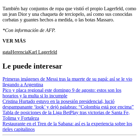
También hay conjuntos de ropa que vistió el propio Lagerfeld, como
un jean Dior y una chaqueta de terciopelo, así como sus conocidas
corbatas y guantes hechos a medida, o las botas Massaro.
*Con información de AFP.
VER MÁS
gata
Herencia
Karl Lagerfeld
Le puede interesar
Primeras imágenes de Messi tras la muerte de su papá: así se le vio
llegando a Argentina
Pico y placa regional este domingo 9 de agosto: estos son los
horarios y la multa si lo incumple
Cristina Hurtado estuvo en la posesión presidencial, lució
despampanante ‘look’ y dejó palabras: “Colombia está por encima”
Tabla de posiciones de la Liga BetPlay tras victorias de Santa Fe,
Tolima y Fortaleza
Restaurante en el Tren de la Sabana: así es la experiencia sobre los
rieles capitalinos