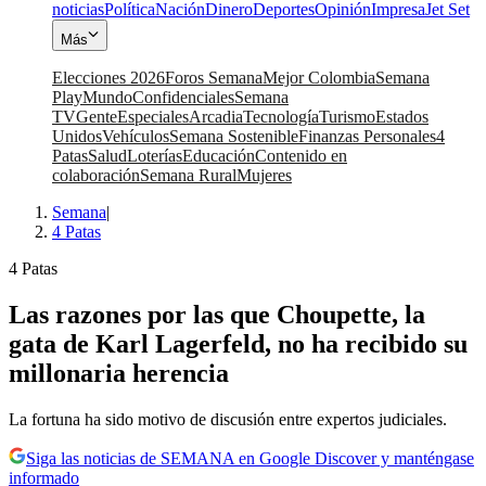
noticias
Política
Nación
Dinero
Deportes
Opinión
Impresa
Jet Set
Más
Elecciones 2026
Foros Semana
Mejor Colombia
Semana
Play
Mundo
Confidenciales
Semana
TV
Gente
Especiales
Arcadia
Tecnología
Turismo
Estados
Unidos
Vehículos
Semana Sostenible
Finanzas Personales
4
Patas
Salud
Loterías
Educación
Contenido en
colaboración
Semana Rural
Mujeres
Semana
|
4 Patas
4 Patas
Las razones por las que Choupette, la
gata de Karl Lagerfeld, no ha recibido su
millonaria herencia
La fortuna ha sido motivo de discusión entre expertos judiciales.
Siga las noticias de SEMANA en Google Discover y manténgase
informado