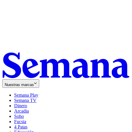
Nuestras marcas
Semana Play
Semana TV
Dinero
Arcadia
Soho
Opens
Fucsia
in
Opens
4 Patas
new
in