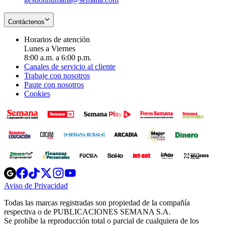
Contáctenos
Horarios de atención
Lunes a Viernes
8:00 a.m. a 6:00 p.m.
Canales de servicio al cliente
Trabaje con nosotros
Paute con nosotros
Cookies
Opens
Opens
Opens
Opens
Opens
in
in
in
in
in
Aviso de Privacidad
Opens
new
new
new
new
new
in
window
window
window
window
window
Todas las marcas registradas son propiedad de la compañía
new
respectiva o de PUBLICACIONES SEMANA S.A.
window
Se prohíbe la reproducción total o parcial de cualquiera de los