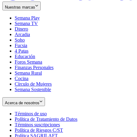
Nuestras marcas
Semana Play
Semana TV
Dinero
Arcadia
Soho
Opens
Fucsia
in
Opens
4 Patas
new
in
Educación
window
new
Foros Semana
window
Finanzas Personales
Semana Rural
Cocina
Círculo de Mujeres
Semana Sostenible
Acerca de nosotros
Términos de uso
Opens
Política de Tratamiento de Datos
in
Opens
Términos suscripciones
new
Opens
in
Política de Riesgos C/ST
window
in
Opens
new
Política SAGRILAFT
Opens
new
in
window