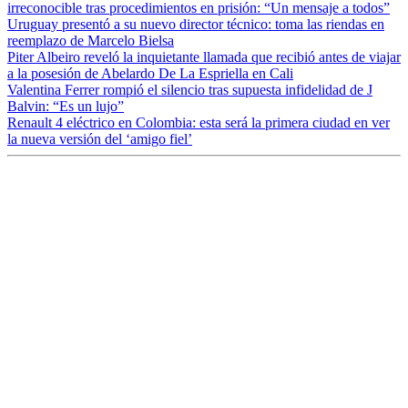
irreconocible tras procedimientos en prisión: “Un mensaje a todos”
Uruguay presentó a su nuevo director técnico: toma las riendas en
reemplazo de Marcelo Bielsa
Piter Albeiro reveló la inquietante llamada que recibió antes de viajar
a la posesión de Abelardo De La Espriella en Cali
Valentina Ferrer rompió el silencio tras supuesta infidelidad de J
Balvin: “Es un lujo”
Renault 4 eléctrico en Colombia: esta será la primera ciudad en ver
la nueva versión del ‘amigo fiel’