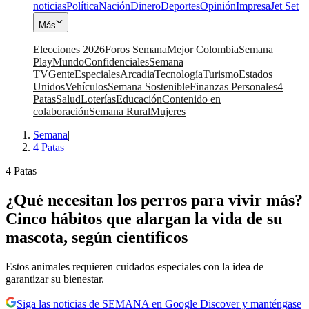
noticias
Política
Nación
Dinero
Deportes
Opinión
Impresa
Jet Set
Más
Elecciones 2026
Foros Semana
Mejor Colombia
Semana
Play
Mundo
Confidenciales
Semana
TV
Gente
Especiales
Arcadia
Tecnología
Turismo
Estados
Unidos
Vehículos
Semana Sostenible
Finanzas Personales
4
Patas
Salud
Loterías
Educación
Contenido en
colaboración
Semana Rural
Mujeres
Semana
|
4 Patas
4 Patas
¿Qué necesitan los perros para vivir más?
Cinco hábitos que alargan la vida de su
mascota, según científicos
Estos animales requieren cuidados especiales con la idea de
garantizar su bienestar.
Siga las noticias de SEMANA en Google Discover y manténgase