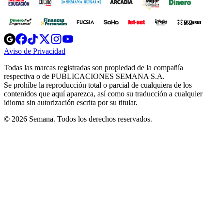
Opens
Opens
Opens
Opens
Opens
in
in
in
in
in
Aviso de Privacidad
Opens
new
new
new
new
new
in
window
window
window
window
window
Todas las marcas registradas son propiedad de la compañía
new
respectiva o de PUBLICACIONES SEMANA S.A.
window
Se prohíbe la reproducción total o parcial de cualquiera de los
contenidos que aquí aparezca, así como su traducción a cualquier
idioma sin autorización escrita por su titular.
© 2026 Semana. Todos los derechos reservados.