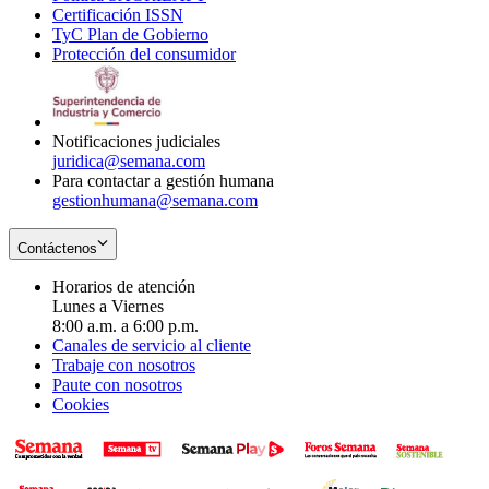
Certificación ISSN
Opens
in
window
new
TyC Plan de Gobierno
in
new
Opens
window
Protección del consumidor
new
window
in
Opens
window
new
in
window
new
window
Notificaciones judiciales
juridica@semana.com
Para contactar a gestión humana
gestionhumana@semana.com
Contáctenos
Horarios de atención
Lunes a Viernes
8:00 a.m. a 6:00 p.m.
Canales de servicio al cliente
Trabaje con nosotros
Paute con nosotros
Cookies