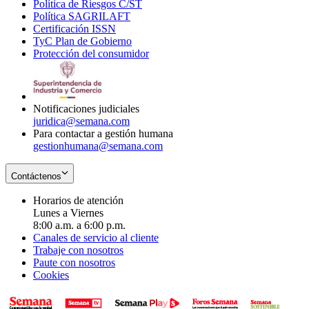
Política de Riesgos C/ST
window
in
Opens
new
Política SAGRILAFT
Opens
new
in
window
Certificación ISSN
Opens
in
window
new
TyC Plan de Gobierno
in
new
Opens
window
Protección del consumidor
new
window
in
Opens
window
new
in
window
new
window
Notificaciones judiciales
juridica@semana.com
Para contactar a gestión humana
gestionhumana@semana.com
Contáctenos
Horarios de atención
Lunes a Viernes
8:00 a.m. a 6:00 p.m.
Canales de servicio al cliente
Trabaje con nosotros
Paute con nosotros
Cookies