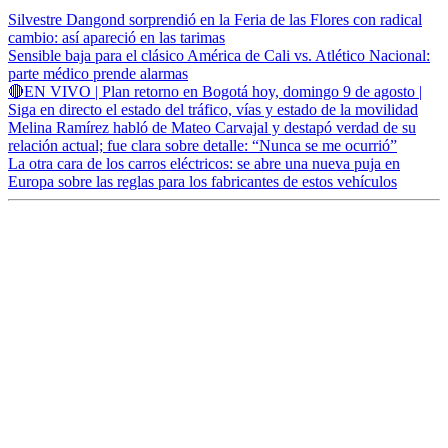
Silvestre Dangond sorprendió en la Feria de las Flores con radical
cambio: así apareció en las tarimas
Sensible baja para el clásico América de Cali vs. Atlético Nacional:
parte médico prende alarmas
🔴EN VIVO | Plan retorno en Bogotá hoy, domingo 9 de agosto |
Siga en directo el estado del tráfico, vías y estado de la movilidad
Melina Ramírez habló de Mateo Carvajal y destapó verdad de su
relación actual; fue clara sobre detalle: “Nunca se me ocurrió”
La otra cara de los carros eléctricos: se abre una nueva puja en
Europa sobre las reglas para los fabricantes de estos vehículos