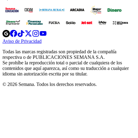
Opens
Opens
Opens
Opens
Opens
in
in
in
in
in
Aviso de Privacidad
Opens
new
new
new
new
new
in
window
window
window
window
window
Todas las marcas registradas son propiedad de la compañía
new
respectiva o de PUBLICACIONES SEMANA S.A.
window
Se prohíbe la reproducción total o parcial de cualquiera de los
contenidos que aquí aparezca, así como su traducción a cualquier
idioma sin autorización escrita por su titular.
© 2026 Semana. Todos los derechos reservados.