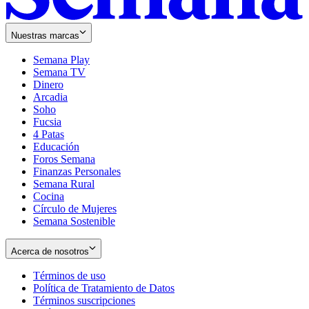
Nuestras marcas
Semana Play
Semana TV
Dinero
Arcadia
Soho
Opens
Fucsia
in
Opens
4 Patas
new
in
Educación
window
new
Foros Semana
window
Finanzas Personales
Semana Rural
Cocina
Círculo de Mujeres
Semana Sostenible
Acerca de nosotros
Términos de uso
Opens
Política de Tratamiento de Datos
in
Opens
Términos suscripciones
new
Opens
in