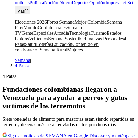
noticias
Política
Nación
Dinero
Deportes
Opinión
Impresa
Jet Set
Más
Elecciones 2026
Foros Semana
Mejor Colombia
Semana
Play
Mundo
Confidenciales
Semana
TV
Gente
Especiales
Arcadia
Tecnología
Turismo
Estados
Unidos
Vehículos
Semana Sostenible
Finanzas Personales
4
Patas
Salud
Loterías
Educación
Contenido en
colaboración
Semana Rural
Mujeres
Semana
|
4 Patas
4 Patas
Fundaciones colombianas llegaron a
Venezuela para ayudar a perros y gatos
víctimas de los terremotos
Siete toneladas de alimento para mascotas están siendo repartidas en
terreno y decenas más serán enviadas en los próximos días.
Siga las noticias de SEMANA en Google Discover y manténgase