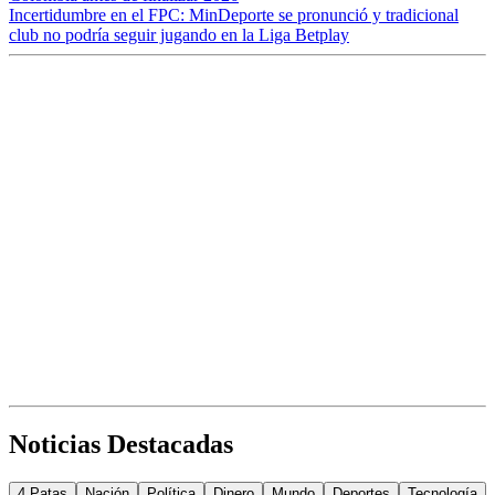
Incertidumbre en el FPC: MinDeporte se pronunció y tradicional
club no podría seguir jugando en la Liga Betplay
Noticias Destacadas
4 Patas
Nación
Política
Dinero
Mundo
Deportes
Tecnología