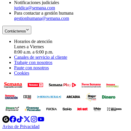
Notificaciones judiciales
juridica@semana.com
Para contactar a gestión humana
gestionhumana@semana.com
Contáctenos
Horarios de atención
Lunes a Viernes
8:00 a.m. a 6:00 p.m.
Canales de servicio al cliente
Trabaje con nosotros
Paute con nosotros
Cookies
Opens
Opens
Opens
Opens
Opens
in
in
in
in
in
Aviso de Privacidad
Opens
new
new
new
new
new