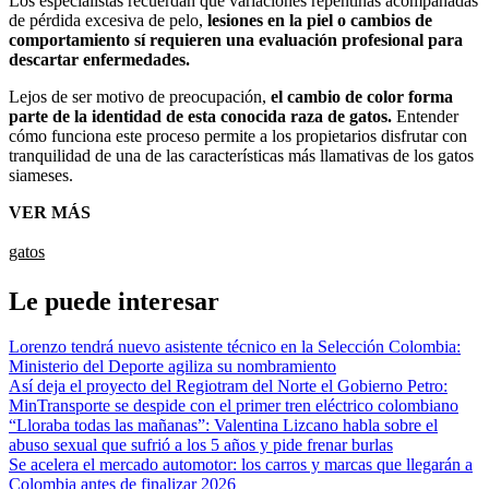
Los especialistas recuerdan que variaciones repentinas acompañadas
de pérdida excesiva de pelo,
lesiones en la piel o cambios de
comportamiento sí requieren una evaluación profesional para
descartar enfermedades.
Lejos de ser motivo de preocupación,
el cambio de color forma
parte de la identidad de esta conocida raza de gatos.
Entender
cómo funciona este proceso permite a los propietarios disfrutar con
tranquilidad de una de las características más llamativas de los gatos
siameses.
VER MÁS
gatos
Le puede interesar
Lorenzo tendrá nuevo asistente técnico en la Selección Colombia:
Ministerio del Deporte agiliza su nombramiento
Así deja el proyecto del Regiotram del Norte el Gobierno Petro:
MinTransporte se despide con el primer tren eléctrico colombiano
“Lloraba todas las mañanas”: Valentina Lizcano habla sobre el
abuso sexual que sufrió a los 5 años y pide frenar burlas
Se acelera el mercado automotor: los carros y marcas que llegarán a
Colombia antes de finalizar 2026