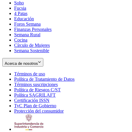
Soho
Opens
Fucsia
in
Opens
4 Patas
new
in
Educación
window
new
Foros Semana
window
Finanzas Personales
Semana Rural
Cocina
Círculo de Mujeres
Semana Sostenible
Acerca de nosotros
Términos de uso
Opens
Política de Tratamiento de Datos
in
Opens
Términos suscripciones
new
Opens
in
Política de Riesgos C/ST
window
in
Opens
new
Política SAGRILAFT
Opens
new
in
window
Certificación ISSN
Opens
in
window
new
TyC Plan de Gobierno
in
new
Opens
window
Protección del consumidor
new
window
in
Opens
window
new
in
window
new
window