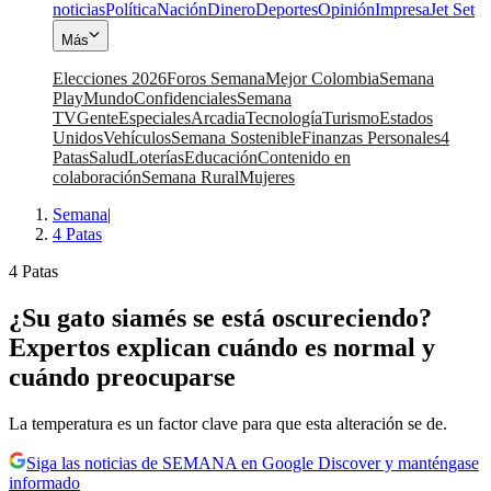
noticias
Política
Nación
Dinero
Deportes
Opinión
Impresa
Jet Set
Más
Elecciones 2026
Foros Semana
Mejor Colombia
Semana
Play
Mundo
Confidenciales
Semana
TV
Gente
Especiales
Arcadia
Tecnología
Turismo
Estados
Unidos
Vehículos
Semana Sostenible
Finanzas Personales
4
Patas
Salud
Loterías
Educación
Contenido en
colaboración
Semana Rural
Mujeres
Semana
|
4 Patas
4 Patas
¿Su gato siamés se está oscureciendo?
Expertos explican cuándo es normal y
cuándo preocuparse
La temperatura es un factor clave para que esta alteración se de.
Siga las noticias de SEMANA en Google Discover y manténgase
informado