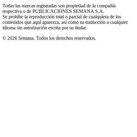
in
window
window
window
window
window
Todas las marcas registradas son propiedad de la compañía
new
respectiva o de PUBLICACIONES SEMANA S.A.
window
Se prohíbe la reproducción total o parcial de cualquiera de los
contenidos que aquí aparezca, así como su traducción a cualquier
idioma sin autorización escrita por su titular.
© 2026 Semana. Todos los derechos reservados.