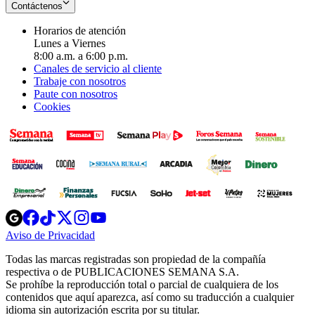
Contáctenos
Horarios de atención
Lunes a Viernes
8:00 a.m. a 6:00 p.m.
Canales de servicio al cliente
Trabaje con nosotros
Paute con nosotros
Cookies
Opens
Opens
Opens
Opens
Opens
in
in
in
in
in
Aviso de Privacidad
Opens
new
new
new
new
new
in
window
window
window
window
window
Todas las marcas registradas son propiedad de la compañía
new
respectiva o de PUBLICACIONES SEMANA S.A.
window
Se prohíbe la reproducción total o parcial de cualquiera de los
contenidos que aquí aparezca, así como su traducción a cualquier
idioma sin autorización escrita por su titular.