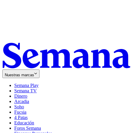
Nuestras marcas
Semana Play
Semana TV
Dinero
Arcadia
Soho
Opens
Fucsia
in
Opens
4 Patas
new
in
Educación
window
new
Foros Semana
window