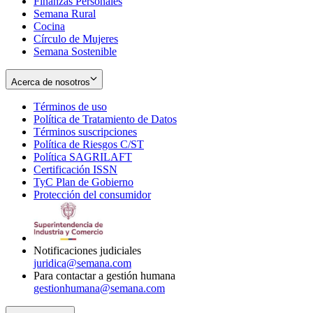
Finanzas Personales
Semana Rural
Cocina
Círculo de Mujeres
Semana Sostenible
Acerca de nosotros
Términos de uso
Opens
Política de Tratamiento de Datos
in
Opens
Términos suscripciones
new
Opens
in
Política de Riesgos C/ST
window
in
Opens
new
Política SAGRILAFT
Opens
new
in
window
Certificación ISSN
Opens
in
window
new
TyC Plan de Gobierno
in
new
Opens
window
Protección del consumidor
new
window
in
Opens
window
new
in
window
new
window
Notificaciones judiciales
juridica@semana.com
Para contactar a gestión humana
gestionhumana@semana.com