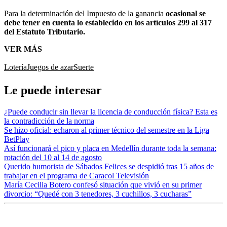
Para la determinación del Impuesto de la ganancia
ocasional se
debe tener en cuenta lo establecido en los artículos 299 al 317
del Estatuto Tributario.
VER MÁS
Lotería
Juegos de azar
Suerte
Le puede interesar
¿Puede conducir sin llevar la licencia de conducción física? Esta es
la contradicción de la norma
Se hizo oficial: echaron al primer técnico del semestre en la Liga
BetPlay
Así funcionará el pico y placa en Medellín durante toda la semana:
rotación del 10 al 14 de agosto
Querido humorista de Sábados Felices se despidió tras 15 años de
trabajar en el programa de Caracol Televisión
María Cecilia Botero confesó situación que vivió en su primer
divorcio: “Quedé con 3 tenedores, 3 cuchillos, 3 cucharas”