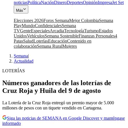
noticias
Política
Nación
Dinero
Deportes
Opinión
Impresa
Jet Set
Más
Elecciones 2026
Foros Semana
Mejor Colombia
Semana
Play
Mundo
Confidenciales
Semana
TV
Gente
Especiales
Arcadia
Tecnología
Turismo
Estados
Unidos
Vehículos
Semana Sostenible
Finanzas Personales
4
Patas
Salud
Loterías
Educación
Contenido en
colaboración
Semana Rural
Mujeres
Semana
|
Actualidad
LOTERÍAS
Números ganadores de las loterías de
Cruz Roja y Huila del 9 de agosto
La Lotería de la Cruz Roja entregó un premio mayor de 5.000
millones de pesos con un tiquete vendido en Cartagena.
Siga las noticias de SEMANA en Google Discover y manténgase
informado