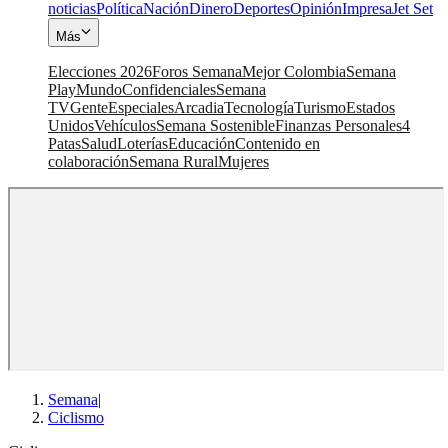
noticias
Política
Nación
Dinero
Deportes
Opinión
Impresa
Jet Set
Más
Elecciones 2026
Foros Semana
Mejor Colombia
Semana
Play
Mundo
Confidenciales
Semana
TV
Gente
Especiales
Arcadia
Tecnología
Turismo
Estados
Unidos
Vehículos
Semana Sostenible
Finanzas Personales
4
Patas
Salud
Loterías
Educación
Contenido en
colaboración
Semana Rural
Mujeres
Semana
|
Ciclismo