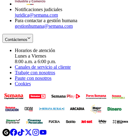
window
Notificaciones judiciales
juridica@semana.com
Para contactar a gestión humana
gestionhumana@semana.com
Contáctenos
Horarios de atención
Lunes a Viernes
8:00 a.m. a 6:00 p.m.
Canales de servicio al cliente
Trabaje con nosotros
Paute con nosotros
Cookies
Opens
Opens
Opens
Opens
Opens
in
in
in
in
in