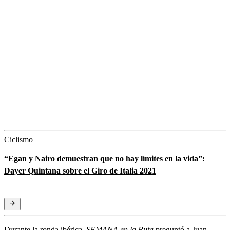
Ciclismo
“Egan y Nairo demuestran que no hay límites en la vida”:
Dayer Quintana sobre el Giro de Italia 2021
Durante la ronda ibérica,
SEMANA en la Ruta
preguntó a Juan