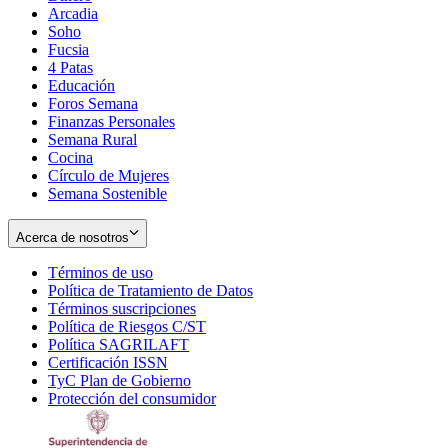
Arcadia
Soho
Opens
Fucsia
in
Opens
4 Patas
new
in
Educación
window
new
Foros Semana
window
Finanzas Personales
Semana Rural
Cocina
Círculo de Mujeres
Semana Sostenible
Acerca de nosotros
Términos de uso
Opens
Política de Tratamiento de Datos
in
Opens
Términos suscripciones
new
Opens
in
Política de Riesgos C/ST
window
in
Opens
new
Política SAGRILAFT
Opens
new
in
window
Certificación ISSN
Opens
in
window
new
TyC Plan de Gobierno
in
new
Opens
window
Protección del consumidor
new
window
in
Opens
window
new
in
window
new