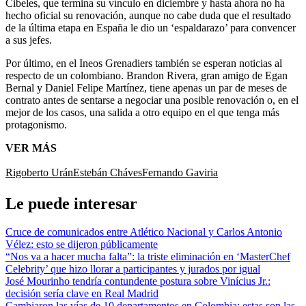
Cibeles, que termina su vínculo en diciembre y hasta ahora no ha
hecho oficial su renovación, aunque no cabe duda que el resultado
de la última etapa en España le dio un ‘espaldarazo’ para convencer
a sus jefes.
Por último, en el Ineos Grenadiers también se esperan noticias al
respecto de un colombiano. Brandon Rivera, gran amigo de Egan
Bernal y Daniel Felipe Martínez, tiene apenas un par de meses de
contrato antes de sentarse a negociar una posible renovación o, en el
mejor de los casos, una salida a otro equipo en el que tenga más
protagonismo.
VER MÁS
Rigoberto Urán
Estebán Cháves
Fernando Gaviria
Le puede interesar
Cruce de comunicados entre Atlético Nacional y Carlos Antonio
Vélez: esto se dijeron públicamente
“Nos va a hacer mucha falta”: la triste eliminación en ‘MasterChef
Celebrity’ que hizo llorar a participantes y jurados por igual
José Mourinho tendría contundente postura sobre Vinícius Jr.:
decisión sería clave en Real Madrid
Cambiaron las vías de 10 departamentos en Colombia: estas son las