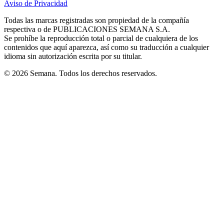
Aviso de Privacidad
Opens
new
new
new
new
new
in
window
window
window
window
window
Todas las marcas registradas son propiedad de la compañía
new
respectiva o de PUBLICACIONES SEMANA S.A.
window
Se prohíbe la reproducción total o parcial de cualquiera de los
contenidos que aquí aparezca, así como su traducción a cualquier
idioma sin autorización escrita por su titular.
© 2026 Semana. Todos los derechos reservados.