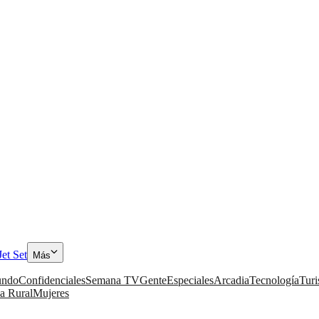
Jet Set
Más
ndo
Confidenciales
Semana TV
Gente
Especiales
Arcadia
Tecnología
Tur
a Rural
Mujeres