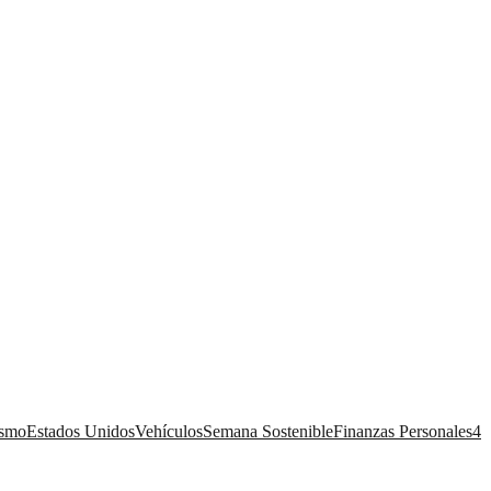
ismo
Estados Unidos
Vehículos
Semana Sostenible
Finanzas Personales
4