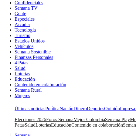
Confidenciales
Semana TV
Gente
Especiales
Arcadia
Tecnología
Turismo
Estados Unidos
Vehículos
Semana Sostenible
Finanzas Personales
4 Patas
Salud
Loterías
Educación
Contenido en colaboración
Semana Rural
Mujeres
Últimas noticias
Política
Nación
Dinero
Deportes
Opinión
Impresa
Elecciones 2026
Foros Semana
Mejor Colombia
Semana Play
Mu
Patas
Salud
Loterías
Educación
Contenido en colaboración
Seman
Semana
|