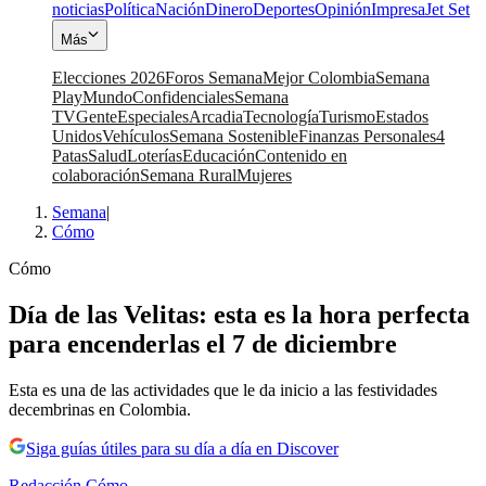
noticias
Política
Nación
Dinero
Deportes
Opinión
Impresa
Jet Set
Más
Elecciones 2026
Foros Semana
Mejor Colombia
Semana
Play
Mundo
Confidenciales
Semana
TV
Gente
Especiales
Arcadia
Tecnología
Turismo
Estados
Unidos
Vehículos
Semana Sostenible
Finanzas Personales
4
Patas
Salud
Loterías
Educación
Contenido en
colaboración
Semana Rural
Mujeres
Semana
|
Cómo
Cómo
Día de las Velitas: esta es la hora perfecta
para encenderlas el 7 de diciembre
Esta es una de las actividades que le da inicio a las festividades
decembrinas en Colombia.
Siga guías útiles para su día a día en Discover
Redacción Cómo