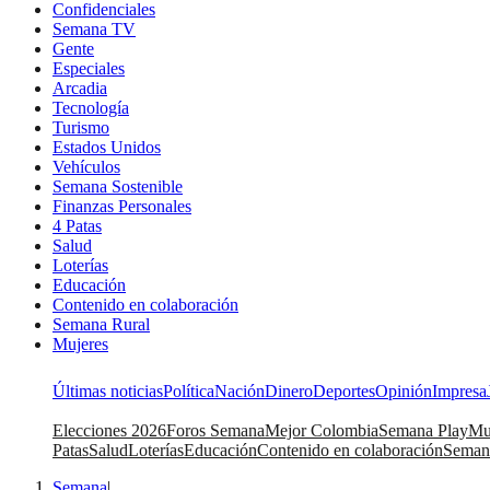
Confidenciales
Semana TV
Gente
Especiales
Arcadia
Tecnología
Turismo
Estados Unidos
Vehículos
Semana Sostenible
Finanzas Personales
4 Patas
Salud
Loterías
Educación
Contenido en colaboración
Semana Rural
Mujeres
Últimas noticias
Política
Nación
Dinero
Deportes
Opinión
Impresa
Elecciones 2026
Foros Semana
Mejor Colombia
Semana Play
Mu
Patas
Salud
Loterías
Educación
Contenido en colaboración
Seman
Semana
|