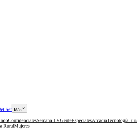
Jet Set
Más
ndo
Confidenciales
Semana TV
Gente
Especiales
Arcadia
Tecnología
Tur
a Rural
Mujeres