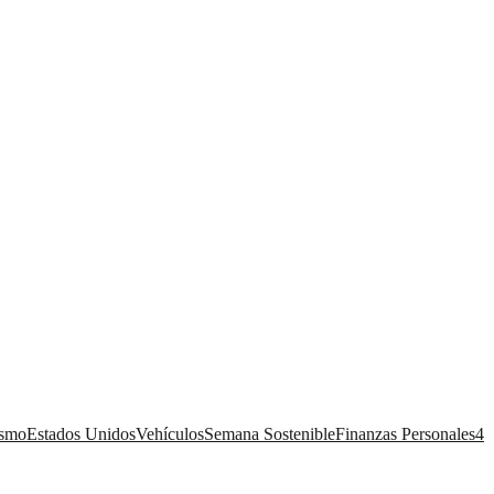
ismo
Estados Unidos
Vehículos
Semana Sostenible
Finanzas Personales
4