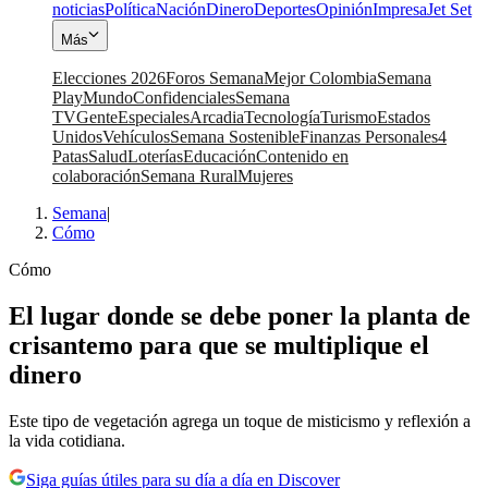
noticias
Política
Nación
Dinero
Deportes
Opinión
Impresa
Jet Set
Más
Elecciones 2026
Foros Semana
Mejor Colombia
Semana
Play
Mundo
Confidenciales
Semana
TV
Gente
Especiales
Arcadia
Tecnología
Turismo
Estados
Unidos
Vehículos
Semana Sostenible
Finanzas Personales
4
Patas
Salud
Loterías
Educación
Contenido en
colaboración
Semana Rural
Mujeres
Semana
|
Cómo
Cómo
El lugar donde se debe poner la planta de
crisantemo para que se multiplique el
dinero
Este tipo de vegetación agrega un toque de misticismo y reflexión a
la vida cotidiana.
Siga guías útiles para su día a día en Discover