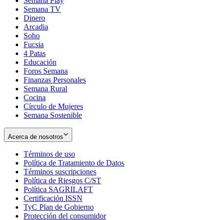
Semana Play
Semana TV
Dinero
Arcadia
Soho
Opens
Fucsia
in
Opens
4 Patas
new
in
Educación
window
new
Foros Semana
window
Finanzas Personales
Semana Rural
Cocina
Círculo de Mujeres
Semana Sostenible
Acerca de nosotros
Términos de uso
Opens
Política de Tratamiento de Datos
in
Opens
Términos suscripciones
new
Opens
in
Política de Riesgos C/ST
window
in
Opens
new
Política SAGRILAFT
Opens
new
in
window
Certificación ISSN
Opens
in
window
new
TyC Plan de Gobierno
in
new
Opens
window
Protección del consumidor
new
window
in
Opens