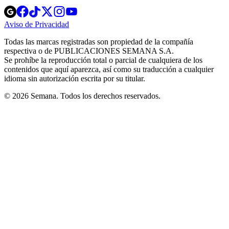
Opens
Opens
Opens
Opens
Opens
in
in
in
in
in
Aviso de Privacidad
Opens
new
new
new
new
new
in
window
window
window
window
window
Todas las marcas registradas son propiedad de la compañía
new
respectiva o de PUBLICACIONES SEMANA S.A.
window
Se prohíbe la reproducción total o parcial de cualquiera de los
contenidos que aquí aparezca, así como su traducción a cualquier
idioma sin autorización escrita por su titular.
© 2026 Semana. Todos los derechos reservados.