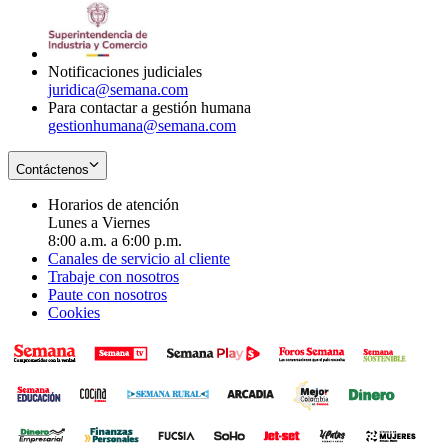
window
new
in
window
new
window
Notificaciones judiciales
juridica@semana.com
Para contactar a gestión humana
gestionhumana@semana.com
Contáctenos
Horarios de atención
Lunes a Viernes
8:00 a.m. a 6:00 p.m.
Canales de servicio al cliente
Trabaje con nosotros
Paute con nosotros
Cookies