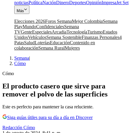
noticias
Política
Nación
Dinero
Deportes
Opinión
Impresa
Jet Set
Más
Elecciones 2026
Foros Semana
Mejor Colombia
Semana
Play
Mundo
Confidenciales
Semana
TV
Gente
Especiales
Arcadia
Tecnología
Turismo
Estados
Unidos
Vehículos
Semana Sostenible
Finanzas Personales
4
Patas
Salud
Loterías
Educación
Contenido en
colaboración
Semana Rural
Mujeres
Semana
|
Cómo
Cómo
El producto casero que sirve para
remover el polvo de las superficies
Este es perfecto para mantener la casa reluciente.
Siga guías útiles para su día a día en Discover
Redacción Cómo
1 de agosto de 2024, 8:41 p. m.