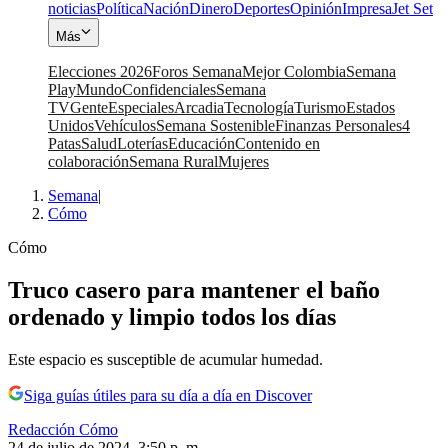
noticias
Política
Nación
Dinero
Deportes
Opinión
Impresa
Jet Set
Más
Elecciones 2026
Foros Semana
Mejor Colombia
Semana
Play
Mundo
Confidenciales
Semana
TV
Gente
Especiales
Arcadia
Tecnología
Turismo
Estados
Unidos
Vehículos
Semana Sostenible
Finanzas Personales
4
Patas
Salud
Loterías
Educación
Contenido en
colaboración
Semana Rural
Mujeres
Semana
|
Cómo
Cómo
Truco casero para mantener el baño
ordenado y limpio todos los días
Este espacio es susceptible de acumular humedad.
Siga guías útiles para su día a día en Discover
Redacción Cómo
24 de julio de 2024, 3:50 p. m.