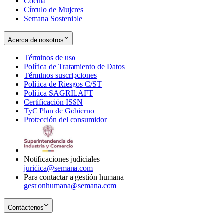
Cocina
Círculo de Mujeres
Semana Sostenible
Acerca de nosotros
Términos de uso
Opens
Política de Tratamiento de Datos
in
Opens
Términos suscripciones
new
Opens
in
Política de Riesgos C/ST
window
in
Opens
new
Política SAGRILAFT
Opens
new
in
window
Certificación ISSN
Opens
in
window
new
TyC Plan de Gobierno
in
new
Opens
window
Protección del consumidor
new
window
in
Opens
window
new
in
window
new
window
Notificaciones judiciales
juridica@semana.com
Para contactar a gestión humana
gestionhumana@semana.com
Contáctenos