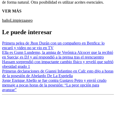
de forma natural. Otra posibilidad es utilizar aceites esenciales.
VER MÁS
baño
Limpieza
aseo
Le puede interesar
Primera pelea de Jhon Durán con un compañero en Benfica: lo
encaró y video no se vio en TV
Ella es Gunn Lundemo, la amiga de Verónica Alcocer que la recibió
en Suecia; es DJ y así respondió a la prensa tras el reencuentro
Hassam sorprendió con impactante cambio físico y reveló que sufrió
obesidad grado 1
Primeras declaraciones de Gianni Infantino en Cali: esto dijo a horas
de la posesión de Abelardo De La Espriella
Jorge Enrique Abello se fue contra Gustavo Petro y envió crudo
mensaje a pocas horas de la posesión: “La peor opción para
avanzar”