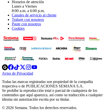
Horarios de atención
Lunes a Viernes
8:00 a.m. a 6:00 p.m.
Canales de servicio al cliente
Trabaje con nosotros
Paute con nosotros
Cookies
Opens
Opens
Opens
Opens
Opens
in
in
in
in
in
Aviso de Privacidad
Opens
new
new
new
new
new
in
window
window
window
window
window
Todas las marcas registradas son propiedad de la compañía
new
respectiva o de PUBLICACIONES SEMANA S.A.
window
Se prohíbe la reproducción total o parcial de cualquiera de los
contenidos que aquí aparezca, así como su traducción a cualquier
idioma sin autorización escrita por su titular.
© 2026 Semana. Todos los derechos reservados.