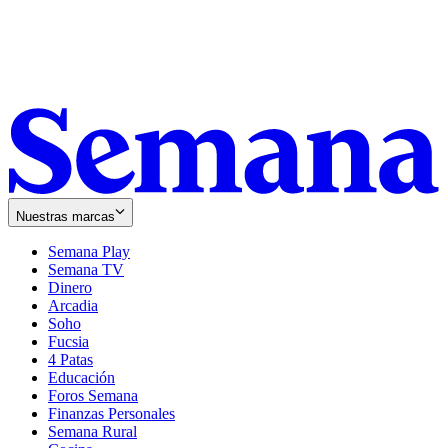
Nuestras marcas
Semana Play
Semana TV
Dinero
Arcadia
Soho
Opens
Fucsia
in
Opens
4 Patas
new
in
Educación
window
new
Foros Semana
window
Finanzas Personales
Semana Rural