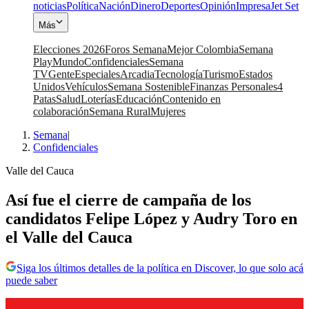
noticias
Política
Nación
Dinero
Deportes
Opinión
Impresa
Jet Set
Más
Elecciones 2026
Foros Semana
Mejor Colombia
Semana
Play
Mundo
Confidenciales
Semana
TV
Gente
Especiales
Arcadia
Tecnología
Turismo
Estados
Unidos
Vehículos
Semana Sostenible
Finanzas Personales
4
Patas
Salud
Loterías
Educación
Contenido en
colaboración
Semana Rural
Mujeres
Semana
|
Confidenciales
Valle del Cauca
Así fue el cierre de campaña de los
candidatos Felipe López y Audry Toro en
el Valle del Cauca
Siga los últimos detalles de la política en Discover, lo que solo acá
puede saber