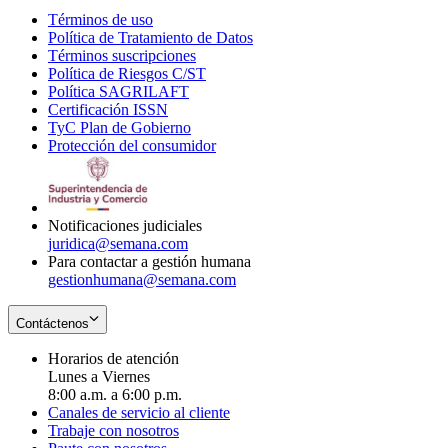
Términos de uso
Opens
Política de Tratamiento de Datos
in
Opens
Términos suscripciones
new
Opens
in
Política de Riesgos C/ST
window
in
Opens
new
Política SAGRILAFT
Opens
new
in
window
Certificación ISSN
Opens
in
window
new
TyC Plan de Gobierno
in
new
Opens
window
Protección del consumidor
new
window
in
Opens
window
new
in
window
new
window
Notificaciones judiciales
juridica@semana.com
Para contactar a gestión humana
gestionhumana@semana.com
Contáctenos
Horarios de atención
Lunes a Viernes
8:00 a.m. a 6:00 p.m.
Canales de servicio al cliente
Trabaje con nosotros