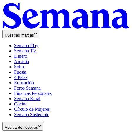
Nuestras marcas
Semana Play
Semana TV
Dinero
Arcadia
Soho
Opens
Fucsia
in
Opens
4 Patas
new
in
Educación
window
new
Foros Semana
window
Finanzas Personales
Semana Rural
Cocina
Círculo de Mujeres
Semana Sostenible
Acerca de nosotros