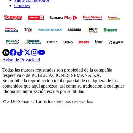
Paute con nosotros
Cookies
Opens
Opens
Opens
Opens
Opens
in
in
in
in
in
Aviso de Privacidad
Opens
new
new
new
new
new
in
window
window
window
window
window
Todas las marcas registradas son propiedad de la compañía
new
respectiva o de PUBLICACIONES SEMANA S.A.
window
Se prohíbe la reproducción total o parcial de cualquiera de los
contenidos que aquí aparezca, así como su traducción a cualquier
idioma sin autorización escrita por su titular.
© 2026 Semana. Todos los derechos reservados.