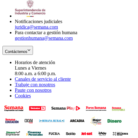
window
new
in
window
new
window
Notificaciones judiciales
juridica@semana.com
Para contactar a gestión humana
gestionhumana@semana.com
Contáctenos
Horarios de atención
Lunes a Viernes
8:00 a.m. a 6:00 p.m.
Canales de servicio al cliente
Trabaje con nosotros
Paute con nosotros
Cookies