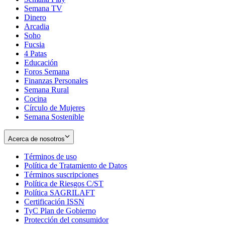
Semana TV
Dinero
Arcadia
Soho
Opens
Fucsia
in
Opens
4 Patas
new
in
Educación
window
new
Foros Semana
window
Finanzas Personales
Semana Rural
Cocina
Círculo de Mujeres
Semana Sostenible
Acerca de nosotros
Términos de uso
Opens
Política de Tratamiento de Datos
in
Opens
Términos suscripciones
new
Opens
in
Política de Riesgos C/ST
window
in
Opens
new
Política SAGRILAFT
Opens
new
in
window
Certificación ISSN
Opens
in
window
new
TyC Plan de Gobierno
in
new
Opens
window
Protección del consumidor
new
window
in
Opens