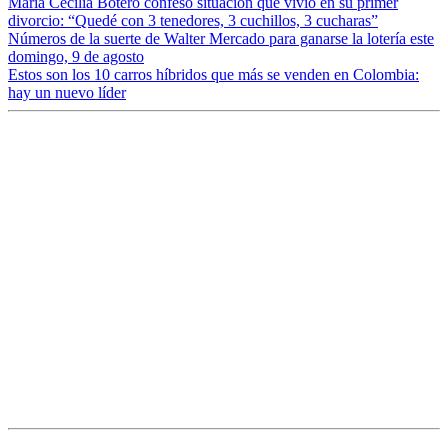
María Cecilia Botero confesó situación que vivió en su primer
divorcio: “Quedé con 3 tenedores, 3 cuchillos, 3 cucharas”
Números de la suerte de Walter Mercado para ganarse la lotería este
domingo, 9 de agosto
Estos son los 10 carros híbridos que más se venden en Colombia:
hay un nuevo líder