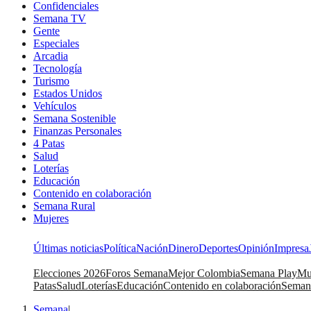
Confidenciales
Semana TV
Gente
Especiales
Arcadia
Tecnología
Turismo
Estados Unidos
Vehículos
Semana Sostenible
Finanzas Personales
4 Patas
Salud
Loterías
Educación
Contenido en colaboración
Semana Rural
Mujeres
Últimas noticias
Política
Nación
Dinero
Deportes
Opinión
Impresa
Elecciones 2026
Foros Semana
Mejor Colombia
Semana Play
Mu
Patas
Salud
Loterías
Educación
Contenido en colaboración
Seman
Semana
|