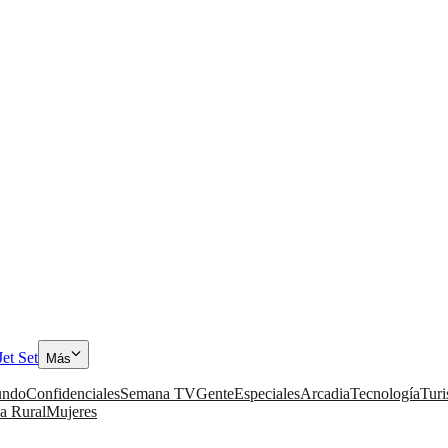
Jet Set
Más
ndo
Confidenciales
Semana TV
Gente
Especiales
Arcadia
Tecnología
Tur
a Rural
Mujeres