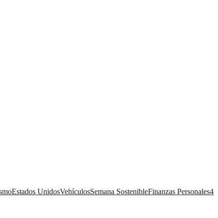
ismo
Estados Unidos
Vehículos
Semana Sostenible
Finanzas Personales
4