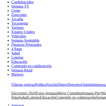
Confidenciales
Semana TV
Gente
Especiales
Arcadia
Tecnología
Turismo
Estados Unidos
Vehículos
Semana Sostenible
Finanzas Personales
4 Patas
Salud
Loterías
Educación
Contenido en colaboración
Semana Rural
Mujeres
Últimas noticias
Política
Nación
Dinero
Deportes
Opinión
Impresa
Elecciones 2026
Foros Semana
Mejor Colombia
Semana Play
Mu
Patas
Salud
Loterías
Educación
Contenido en colaboración
Seman
Semana
|