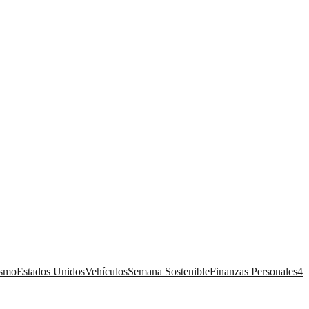
ismo
Estados Unidos
Vehículos
Semana Sostenible
Finanzas Personales
4