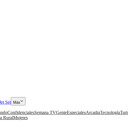
Jet Set
Más
ndo
Confidenciales
Semana TV
Gente
Especiales
Arcadia
Tecnología
Tur
a Rural
Mujeres