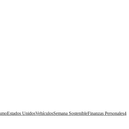
ismo
Estados Unidos
Vehículos
Semana Sostenible
Finanzas Personales
4