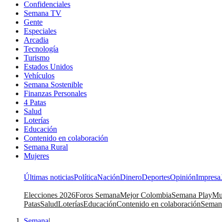
Confidenciales
Semana TV
Gente
Especiales
Arcadia
Tecnología
Turismo
Estados Unidos
Vehículos
Semana Sostenible
Finanzas Personales
4 Patas
Salud
Loterías
Educación
Contenido en colaboración
Semana Rural
Mujeres
Últimas noticias
Política
Nación
Dinero
Deportes
Opinión
Impresa
Elecciones 2026
Foros Semana
Mejor Colombia
Semana Play
Mu
Patas
Salud
Loterías
Educación
Contenido en colaboración
Seman
Semana
|