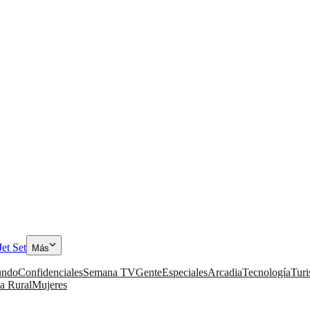
Jet Set
Más
ndo
Confidenciales
Semana TV
Gente
Especiales
Arcadia
Tecnología
Tur
a Rural
Mujeres