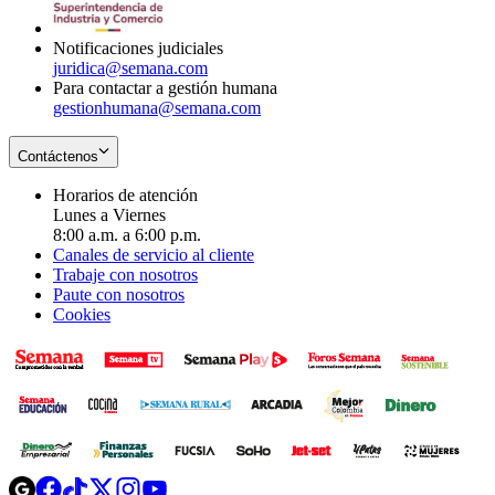
window
Notificaciones judiciales
juridica@semana.com
Para contactar a gestión humana
gestionhumana@semana.com
Contáctenos
Horarios de atención
Lunes a Viernes
8:00 a.m. a 6:00 p.m.
Canales de servicio al cliente
Trabaje con nosotros
Paute con nosotros
Cookies
Opens
Opens
Opens
Opens
Opens