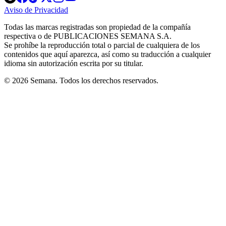
in
in
in
in
in
Aviso de Privacidad
Opens
new
new
new
new
new
in
window
window
window
window
window
Todas las marcas registradas son propiedad de la compañía
new
respectiva o de PUBLICACIONES SEMANA S.A.
window
Se prohíbe la reproducción total o parcial de cualquiera de los
contenidos que aquí aparezca, así como su traducción a cualquier
idioma sin autorización escrita por su titular.
© 2026 Semana. Todos los derechos reservados.