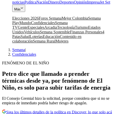
noticias
Política
Nación
Dinero
Deportes
Opinión
Impresa
Jet Set
Más
Elecciones 2026
Foros Semana
Mejor Colombia
Semana
Play
Mundo
Confidenciales
Semana
TV
Gente
Especiales
Arcadia
Tecnología
Turismo
Estados
Unidos
Vehículos
Semana Sostenible
Finanzas Personales
4
Patas
Salud
Loterías
Educación
Contenido en
colaboración
Semana Rural
Mujeres
Semana
|
Confidenciales
FENÓMENO DE EL NIÑO
Petro dice que llamado a prender
térmicas desde ya, por fenómeno de El
Niño, es solo para subir tarifas de energía
El Consejo Gremial hizo la solicitud, porque considera que si no se
empieza de inmediato podría haber riesgo de apagón.
Siga los últimos detalles de la política en Discover, lo que solo acá