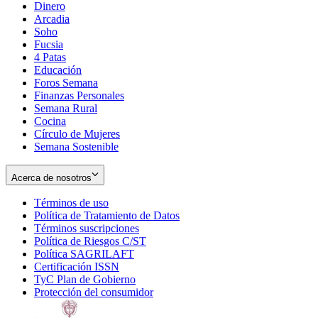
Dinero
Arcadia
Soho
Opens
Fucsia
in
Opens
4 Patas
new
in
Educación
window
new
Foros Semana
window
Finanzas Personales
Semana Rural
Cocina
Círculo de Mujeres
Semana Sostenible
Acerca de nosotros
Términos de uso
Opens
Política de Tratamiento de Datos
in
Opens
Términos suscripciones
new
Opens
in
Política de Riesgos C/ST
window
in
Opens
new
Política SAGRILAFT
Opens
new
in
window
Certificación ISSN
Opens
in
window
new
TyC Plan de Gobierno
in
new
Opens
window
Protección del consumidor
new
window
in
Opens
window
new
in
window
new