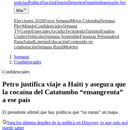
noticias
Política
Nación
Dinero
Deportes
Opinión
Impresa
Jet Set
Más
Elecciones 2026
Foros Semana
Mejor Colombia
Semana
Play
Mundo
Confidenciales
Semana
TV
Gente
Especiales
Arcadia
Tecnología
Turismo
Estados
Unidos
Vehículos
Semana Sostenible
Finanzas Personales
4
Patas
Salud
Loterías
Educación
Contenido en
colaboración
Semana Rural
Mujeres
Semana
|
Confidenciales
Confidenciales
Petro justifica viaje a Haití y asegura que
la cocaína del Catatumbo “ensangrenta”
a ese país
El presidente afirmó que hay políticos que “no miran” un mapa.
Siga los últimos detalles de la política en Discover, lo que solo acá
puede saber