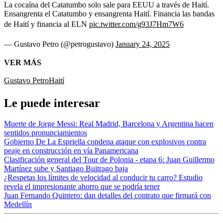
La cocaína del Catatumbo solo sale para EEUU a través de Haití.
Ensangrenta el Catatumbo y ensangrenta Haití. Financia las bandas
de Haití y financia al ELN
pic.twitter.com/g93J7Hm7W6
— Gustavo Petro (@petrogustavo)
January 24, 2025
VER MÁS
Gustavo Petro
Haití
Le puede interesar
Muerte de Jorge Messi: Real Madrid, Barcelona y Argentina hacen
sentidos pronunciamientos
Gobierno De La Espriella condena ataque con explosivos contra
peaje en construcción en vía Panamericana
Clasificación general del Tour de Polonia - etapa 6: Juan Guillermo
Martínez sube y Santiago Buitrago baja
¿Respetas los límites de velocidad al conducir tu carro? Estudio
revela el impresionante ahorro que se podría tener
Juan Fernando Quintero: dan detalles del contrato que firmará con
Medellín