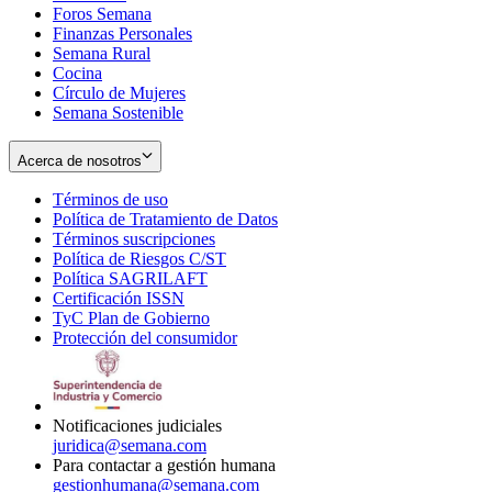
Foros Semana
window
Finanzas Personales
Semana Rural
Cocina
Círculo de Mujeres
Semana Sostenible
Acerca de nosotros
Términos de uso
Opens
Política de Tratamiento de Datos
in
Opens
Términos suscripciones
new
Opens
in
Política de Riesgos C/ST
window
in
Opens
new
Política SAGRILAFT
Opens
new
in
window
Certificación ISSN
Opens
in
window
new
TyC Plan de Gobierno
in
new
Opens
window
Protección del consumidor
new
window
in
Opens
window
new
in
window
new
window
Notificaciones judiciales
juridica@semana.com
Para contactar a gestión humana
gestionhumana@semana.com