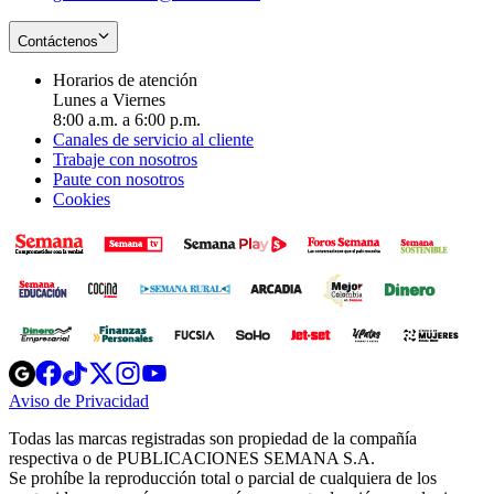
Contáctenos
Horarios de atención
Lunes a Viernes
8:00 a.m. a 6:00 p.m.
Canales de servicio al cliente
Trabaje con nosotros
Paute con nosotros
Cookies
Opens
Opens
Opens
Opens
Opens
in
in
in
in
in
Aviso de Privacidad
Opens
new
new
new
new
new
in
window
window
window
window
window
Todas las marcas registradas son propiedad de la compañía
new
respectiva o de PUBLICACIONES SEMANA S.A.
window
Se prohíbe la reproducción total o parcial de cualquiera de los