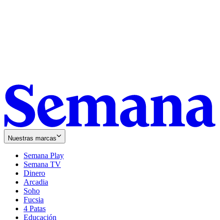
Nuestras marcas
Semana Play
Semana TV
Dinero
Arcadia
Soho
Opens
Fucsia
in
Opens
4 Patas
new
in
Educación
window
new