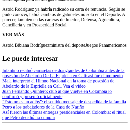
Astrid Rodríguez ya habría radicado su carta de renuncia. Según se
pudo conocer, habrá cambios de gabinetes no solo en el Deporte. Al
parecer, también en las carteras de Interior, Defensa, Agricultura,
Cancillería y en Prosperidad Social.
VER MÁS
Astrid Bibiana Rodríguez
ministra del deporte
Juegos Panamericanos
Le puede interesar
Infantino recibió camisetas de dos grandes de Colombia antes de la
posesión de Abelardo De La Espriella en Cali: así fue el momento
Maía interpretó el Himno Nacional en la toma de posesión de
Abelardo de la Espriella en Cali. Vea el video
Juan Fernando Quintero: club al que vuelve en Colombia lo
confirmó y presentó oficialmente
“Esto no es un adiós”: el sentido mensaje de despedida de la familia
Petro a los trabajadores de la Casa de Nariño
Así fueron las últimas entregas presidenciales en Colombia: el ritual
que Petro decidió no cumplir