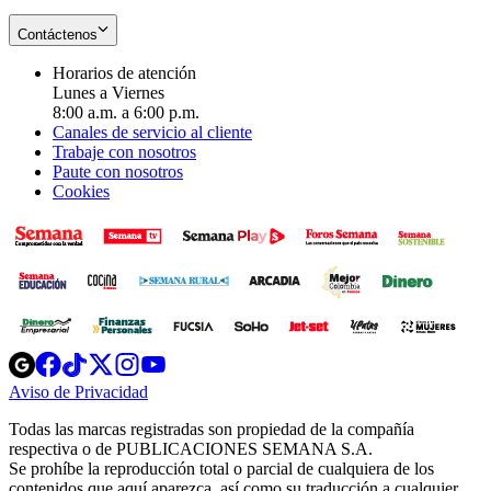
Contáctenos
Horarios de atención
Lunes a Viernes
8:00 a.m. a 6:00 p.m.
Canales de servicio al cliente
Trabaje con nosotros
Paute con nosotros
Cookies
Opens
Opens
Opens
Opens
Opens
in
in
in
in
in
Aviso de Privacidad
Opens
new
new
new
new
new
in
window
window
window
window
window
Todas las marcas registradas son propiedad de la compañía
new
respectiva o de PUBLICACIONES SEMANA S.A.
window
Se prohíbe la reproducción total o parcial de cualquiera de los
contenidos que aquí aparezca, así como su traducción a cualquier