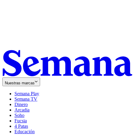
Nuestras marcas
Semana Play
Semana TV
Dinero
Arcadia
Soho
Opens
Fucsia
in
Opens
4 Patas
new
in
Educación
window
new