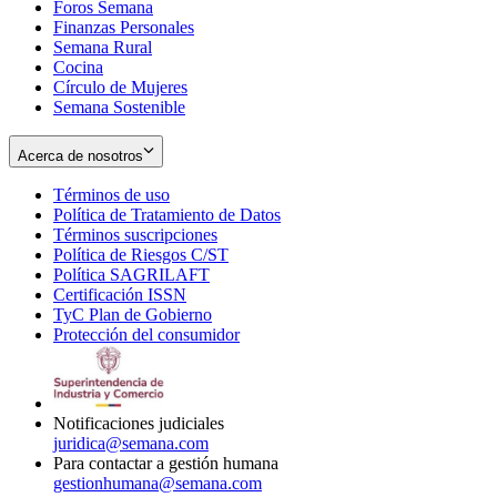
Foros Semana
window
Finanzas Personales
Semana Rural
Cocina
Círculo de Mujeres
Semana Sostenible
Acerca de nosotros
Términos de uso
Opens
Política de Tratamiento de Datos
in
Opens
Términos suscripciones
new
Opens
in
Política de Riesgos C/ST
window
in
Opens
new
Política SAGRILAFT
Opens
new
in
window
Certificación ISSN
Opens
in
window
new
TyC Plan de Gobierno
in
new
Opens
window
Protección del consumidor
new
window
in
Opens
window
new
in
window
new
window
Notificaciones judiciales
juridica@semana.com
Para contactar a gestión humana
gestionhumana@semana.com