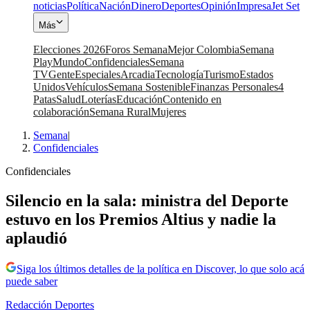
noticias
Política
Nación
Dinero
Deportes
Opinión
Impresa
Jet Set
Más
Elecciones 2026
Foros Semana
Mejor Colombia
Semana
Play
Mundo
Confidenciales
Semana
TV
Gente
Especiales
Arcadia
Tecnología
Turismo
Estados
Unidos
Vehículos
Semana Sostenible
Finanzas Personales
4
Patas
Salud
Loterías
Educación
Contenido en
colaboración
Semana Rural
Mujeres
Semana
|
Confidenciales
Confidenciales
Silencio en la sala: ministra del Deporte
estuvo en los Premios Altius y nadie la
aplaudió
Siga los últimos detalles de la política en Discover, lo que solo acá
puede saber
Redacción Deportes