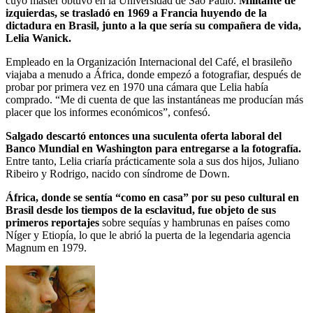
cuyo máster obtuvo en la Universidad de Sao Paulo.
Militante de
izquierdas, se trasladó en 1969 a Francia huyendo de la
dictadura en Brasil, junto a la que sería su compañera de vida,
Lelia Wanick.
Empleado en la Organización Internacional del Café, el brasileño
viajaba a menudo a África, donde empezó a fotografiar, después de
probar por primera vez en 1970 una cámara que Lelia había
comprado. “Me di cuenta de que las instantáneas me producían más
placer que los informes económicos”, confesó.
Salgado descartó entonces una suculenta oferta laboral del
Banco Mundial en Washington para entregarse a la fotografía.
Entre tanto, Lelia criaría prácticamente sola a sus dos hijos, Juliano
Ribeiro y Rodrigo, nacido con síndrome de Down.
África, donde se sentía “como en casa” por su peso cultural en
Brasil desde los tiempos de la esclavitud, fue objeto de sus
primeros reportajes
sobre sequías y hambrunas en países como
Níger y Etiopía, lo que le abrió la puerta de la legendaria agencia
Magnum en 1979.