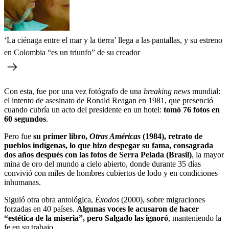
‘La ciénaga entre el mar y la tierra’ llega a las pantallas, y su estreno
en Colombia “es un triunfo” de su creador
Con esta, fue por una vez fotógrafo de una
breaking news
mundial:
el intento de asesinato de Ronald Reagan en 1981, que presenció
cuando cubría un acto del presidente en un hotel:
tomó 76 fotos en
60 segundos
.
Pero fue
su primer libro,
Otras Américas
(1984), retrato de
pueblos indígenas, lo que hizo despegar su fama, consagrada
dos años después con las fotos de Serra Pelada (Brasil)
, la mayor
mina de oro del mundo a cielo abierto, donde durante 35 días
convivió con miles de hombres cubiertos de lodo y en condiciones
inhumanas.
Siguió otra obra antológica,
Éxodos
(2000), sobre migraciones
forzadas en 40 países.
Algunas voces le acusaron de hacer
“estética de la miseria”, pero Salgado las ignoró
, manteniendo la
fe en su trabajo.