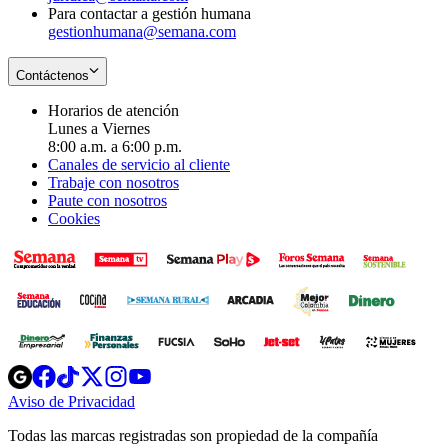
Para contactar a gestión humana
gestionhumana@semana.com
Contáctenos
Horarios de atención
Lunes a Viernes
8:00 a.m. a 6:00 p.m.
Canales de servicio al cliente
Trabaje con nosotros
Paute con nosotros
Cookies
Opens
Opens
Opens
Opens
Opens
in
in
in
in
in
Aviso de Privacidad
Opens
new
new
new
new
new
in
window
window
window
window
window
Todas las marcas registradas son propiedad de la compañía
new