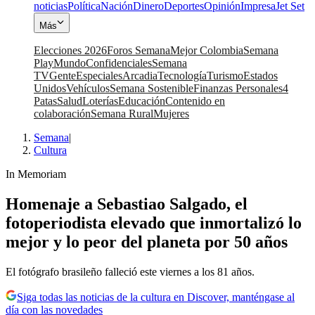
noticias
Política
Nación
Dinero
Deportes
Opinión
Impresa
Jet Set
Más
Elecciones 2026
Foros Semana
Mejor Colombia
Semana
Play
Mundo
Confidenciales
Semana
TV
Gente
Especiales
Arcadia
Tecnología
Turismo
Estados
Unidos
Vehículos
Semana Sostenible
Finanzas Personales
4
Patas
Salud
Loterías
Educación
Contenido en
colaboración
Semana Rural
Mujeres
Semana
|
Cultura
In Memoriam
Homenaje a Sebastiao Salgado, el
fotoperiodista elevado que inmortalizó lo
mejor y lo peor del planeta por 50 años
El fotógrafo brasileño falleció este viernes a los 81 años.
Siga todas las noticias de la cultura en Discover, manténgase al
día con las novedades