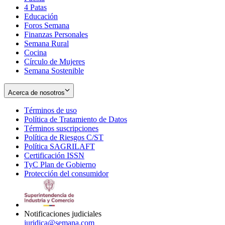
4 Patas
new
in
Educación
window
new
Foros Semana
window
Finanzas Personales
Semana Rural
Cocina
Círculo de Mujeres
Semana Sostenible
Acerca de nosotros
Términos de uso
Opens
Política de Tratamiento de Datos
in
Opens
Términos suscripciones
new
Opens
in
Política de Riesgos C/ST
window
in
Opens
new
Política SAGRILAFT
Opens
new
in
window
Certificación ISSN
Opens
in
window
new
TyC Plan de Gobierno
in
new
Opens
window
Protección del consumidor
new
window
in
Opens
window
new
in
window
new
window
Notificaciones judiciales
juridica@semana.com