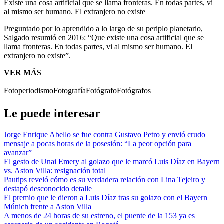
Existe una cosa artificial que se llama fronteras. En todas partes, vi
al mismo ser humano. El extranjero no existe
Preguntado por lo aprendido a lo largo de su periplo planetario,
Salgado resumió en 2016: “Que existe una cosa artificial que se
llama fronteras. En todas partes, vi al mismo ser humano. El
extranjero no existe”.
VER MÁS
Fotoperiodismo
Fotografía
Fotógrafo
Fotógrafos
Le puede interesar
Jorge Enrique Abello se fue contra Gustavo Petro y envió crudo
mensaje a pocas horas de la posesión: “La peor opción para
avanzar”
El gesto de Unai Emery al golazo que le marcó Luis Díaz en Bayern
vs. Aston Villa: resignación total
Pautips reveló cómo es su verdadera relación con Lina Tejeiro y
destapó desconocido detalle
El premio que le dieron a Luis Díaz tras su golazo con el Bayern
Múnich frente a Aston Villa
A menos de 24 horas de su estreno, el puente de la 153 ya es