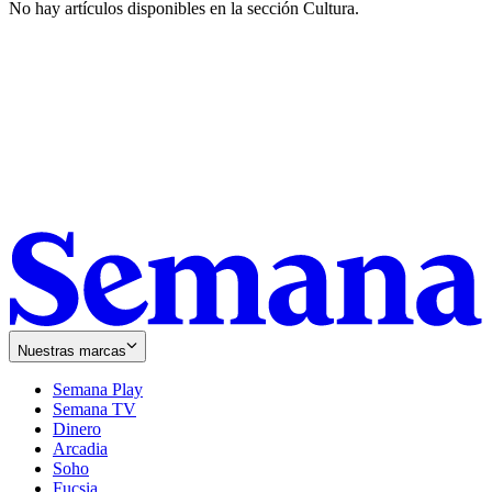
No hay artículos disponibles en la sección
Cultura
.
Nuestras marcas
Semana Play
Semana TV
Dinero
Arcadia
Soho
Opens
Fucsia
in
Opens