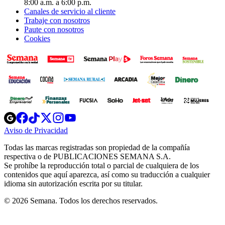
8:00 a.m. a 6:00 p.m.
Canales de servicio al cliente
Trabaje con nosotros
Paute con nosotros
Cookies
Opens
Opens
Opens
Opens
Opens
in
in
in
in
in
Aviso de Privacidad
Opens
new
new
new
new
new
in
window
window
window
window
window
Todas las marcas registradas son propiedad de la compañía
new
respectiva o de PUBLICACIONES SEMANA S.A.
window
Se prohíbe la reproducción total o parcial de cualquiera de los
contenidos que aquí aparezca, así como su traducción a cualquier
idioma sin autorización escrita por su titular.
© 2026 Semana. Todos los derechos reservados.