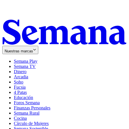
Nuestras marcas
Semana Play
Semana TV
Dinero
Arcadia
Soho
Opens
Fucsia
in
Opens
4 Patas
new
in
Educación
window
new
Foros Semana
window
Finanzas Personales
Semana Rural
Cocina
Círculo de Mujeres
Semana Sostenible