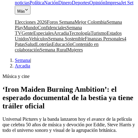
noticias
Política
Nación
Dinero
Deportes
Opinión
Impresa
Jet Set
Más
Elecciones 2026
Foros Semana
Mejor Colombia
Semana
Play
Mundo
Confidenciales
Semana
TV
Gente
Especiales
Arcadia
Tecnología
Turismo
Estados
Unidos
Vehículos
Semana Sostenible
Finanzas Personales
4
Patas
Salud
Loterías
Educación
Contenido en
colaboración
Semana Rural
Mujeres
Semana
|
Arcadia
Música y cine
‘Iron Maiden Burning Ambition’: el
esperado documental de la bestia ya tiene
tráiler oficial
Universal Pictures y la banda lanzaron hoy el avance de la película
que celebra 50 años de música y devoción por Eddie, Steve Harris y
todo el universo sonoro y visual de la agrupación británica.