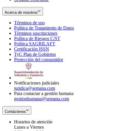
Acerca de nosotros
Términos de uso
Opens
Política de Tratamiento de Datos
in
Opens
Términos suscripciones
new
Opens
in
Política de Riesgos C/ST
window
in
Opens
new
Política SAGRILAFT
Opens
new
in
window
Certificación ISSN
Opens
in
window
new
TyC Plan de Gobierno
in
new
Opens
window
Protección del consumidor
new
window
in
Opens
window
new
in
window
new
window
Notificaciones judiciales
juridica@semana.com
Para contactar a gestión humana
gestionhumana@semana.com
Contáctenos
Horarios de atención
Lunes a Viernes