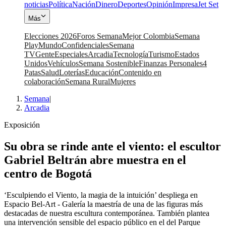
noticias
Política
Nación
Dinero
Deportes
Opinión
Impresa
Jet Set
Más
Elecciones 2026
Foros Semana
Mejor Colombia
Semana
Play
Mundo
Confidenciales
Semana
TV
Gente
Especiales
Arcadia
Tecnología
Turismo
Estados
Unidos
Vehículos
Semana Sostenible
Finanzas Personales
4
Patas
Salud
Loterías
Educación
Contenido en
colaboración
Semana Rural
Mujeres
Semana
|
Arcadia
Exposición
Su obra se rinde ante el viento: el escultor
Gabriel Beltrán abre muestra en el
centro de Bogotá
‘Esculpiendo el Viento, la magia de la intuición’ despliega en
Espacio Bel-Art - Galería la maestría de una de las figuras más
destacadas de nuestra escultura contemporánea. También plantea
una intervención sensible del espacio público en el del Parque