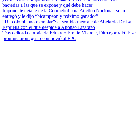
bacterias a las que se expone y qué debe hacer
Imponente detalle de la Conmebol para Atlético Nacional: se lo
entregó y le dijo “bicampeón y máximo ganador”
“Un colombiano ejemplar”: el sentido mensaje de Abelardo De La
Espriella con el que despide a Alfonso Lizarazo
Tras delicada cirugía de Eduardo Emilio Vilarete, Dimayor y FCF se
pronunciaron: gesto conmovió al FPC