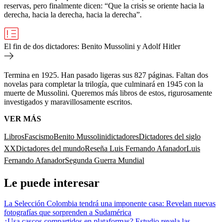
reservas, pero finalmente dicen: “Que la crisis se oriente hacia la
derecha, hacia la derecha, hacia la derecha”.
El fin de dos dictadores: Benito Mussolini y Adolf Hitler
Termina en 1925. Han pasado ligeras sus 827 páginas. Faltan dos
novelas para completar la trilogía, que culminará en 1945 con la
muerte de Mussolini. Queremos más libros de estos, rigurosamente
investigados y maravillosamente escritos.
VER MÁS
Libros
Fascismo
Benito Mussolini
dictadores
Dictadores del siglo
XX
Dictadores del mundo
Reseña Luis Fernando Afanador
Luis
Fernando Afanador
Segunda Guerra Mundial
Le puede interesar
La Selección Colombia tendrá una imponente casa: Revelan nuevas
fotografías que sorprenden a Sudamérica
¿Usa cascos compartidos en plataformas? Estudio revela las