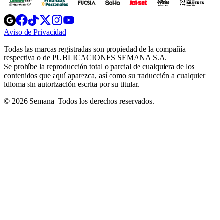
Opens
Opens
Opens
Opens
Opens
in
in
in
in
in
Aviso de Privacidad
Opens
new
new
new
new
new
in
window
window
window
window
window
Todas las marcas registradas son propiedad de la compañía
new
respectiva o de PUBLICACIONES SEMANA S.A.
window
Se prohíbe la reproducción total o parcial de cualquiera de los
contenidos que aquí aparezca, así como su traducción a cualquier
idioma sin autorización escrita por su titular.
© 2026 Semana. Todos los derechos reservados.