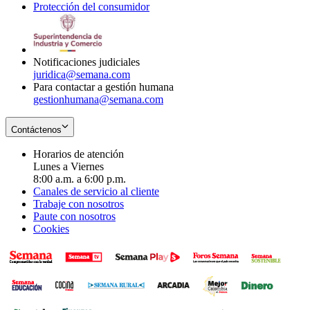
Protección del consumidor
new
window
in
Opens
window
new
in
window
new
window
Notificaciones judiciales
juridica@semana.com
Para contactar a gestión humana
gestionhumana@semana.com
Contáctenos
Horarios de atención
Lunes a Viernes
8:00 a.m. a 6:00 p.m.
Canales de servicio al cliente
Trabaje con nosotros
Paute con nosotros
Cookies