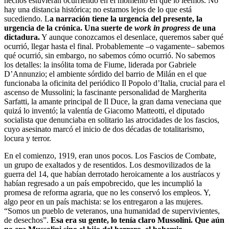
hechos estuvieran ocurriendo en el momento en que lo leemos. No
hay una distancia histórica; no estamos lejos de lo que está
sucediendo. L
a narración tiene la urgencia del presente, la
urgencia de la crónica. Una suerte de
work in progress
de una
dictadura.
Y aunque conozcamos el desenlace, queremos saber qué
ocurrió, llegar hasta el final. Probablemente –o vagamente– sabemos
qué ocurrió, sin embargo, no sabemos cómo ocurrió. No sabemos
los detalles: la insólita toma de Fiume, liderada por Gabriele
D’Annunzio; el ambiente sórdido del barrio de Milán en el que
funcionaba la oficinita del periódico Il Popolo d’Italia, crucial para el
ascenso de Mussolini; la fascinante personalidad de Margherita
Sarfatti, la amante principal de Il Duce, la gran dama veneciana que
quizá lo inventó; la valentía de Giacomo Matteotti, el diputado
socialista que denunciaba en solitario las atrocidades de los fascios,
cuyo asesinato marcó el inicio de dos décadas de totalitarismo,
locura y terror.
En el comienzo, 1919, eran unos pocos. Los Fascios de Combate,
un grupo de exaltados y de resentidos. Los desmovilizados de la
guerra del 14, que habían derrotado heroicamente a los austríacos y
habían regresado a un país empobrecido, que les incumplió la
promesa de reforma agraria, que no les conservó los empleos. Y,
algo peor en un país machista: se los entregaron a las mujeres.
“Somos un pueblo de veteranos, una humanidad de supervivientes,
de desechos”.
Esa era su gente, lo tenía claro Mussolini. Que aún