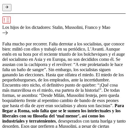
Los hijos de los dictadores: Stalin, Mussolini, Franco y Mao
Falta mucho por recorrer. Falta derrotar a los socialistas, que conoce
bien: militó con ellos y trabajó en su periódico, L’Avanti. Aunque
estén en su hora por el reciente triunfo de los bolcheviques y el auge
del socialismo en Asia y en Europa, no son decididos como él. Se
asustan con la cachiporra y el revólver: “A este proletariado le hace
falta un baño de sangre”. Sin embargo, los socialistas siguen
ganando las elecciones. Hasta que olfatea el miedo. El miedo de los
pequeñoburgueses, de los empleados, ante la incertidumbre.
Encuentra otro nicho, el definitivo punto de quiebre: “¡Qué cosa
más maravillosa es el miedo, esa partera de la historia!”. De todas
formas, se asombra: “Desde Milán, Mussolini festeja, pero queda
boquiabierto frente al repentino cambio de bando de esos peones
que hasta el día de ayer eran socialistas y ahora son fascistas”.
Para
llegar a Roma, solo falta que se le sumen los intelectuales y los
liberales con su filosofía del ‘mal menor’, así como los
industriales y terratenientes
, desesperados con tanta huelga y tanto
desorden. Esos que prefieren a Mussolini, a pesar de ciertas