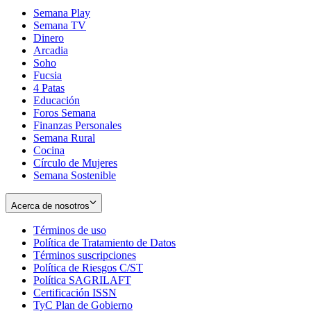
Semana Play
Semana TV
Dinero
Arcadia
Soho
Opens
Fucsia
in
Opens
4 Patas
new
in
Educación
window
new
Foros Semana
window
Finanzas Personales
Semana Rural
Cocina
Círculo de Mujeres
Semana Sostenible
Acerca de nosotros
Términos de uso
Opens
Política de Tratamiento de Datos
in
Opens
Términos suscripciones
new
Opens
in
Política de Riesgos C/ST
window
in
Opens
new
Política SAGRILAFT
Opens
new
in
window
Certificación ISSN
Opens
in
window
new
TyC Plan de Gobierno
in
new
Opens
window