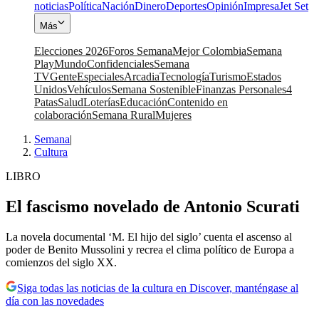
noticias
Política
Nación
Dinero
Deportes
Opinión
Impresa
Jet Set
Más
Elecciones 2026
Foros Semana
Mejor Colombia
Semana
Play
Mundo
Confidenciales
Semana
TV
Gente
Especiales
Arcadia
Tecnología
Turismo
Estados
Unidos
Vehículos
Semana Sostenible
Finanzas Personales
4
Patas
Salud
Loterías
Educación
Contenido en
colaboración
Semana Rural
Mujeres
Semana
|
Cultura
LIBRO
El fascismo novelado de Antonio Scurati
La novela documental ‘M. El hijo del siglo’ cuenta el ascenso al
poder de Benito Mussolini y recrea el clima político de Europa a
comienzos del siglo XX.
Siga todas las noticias de la cultura en Discover, manténgase al
día con las novedades