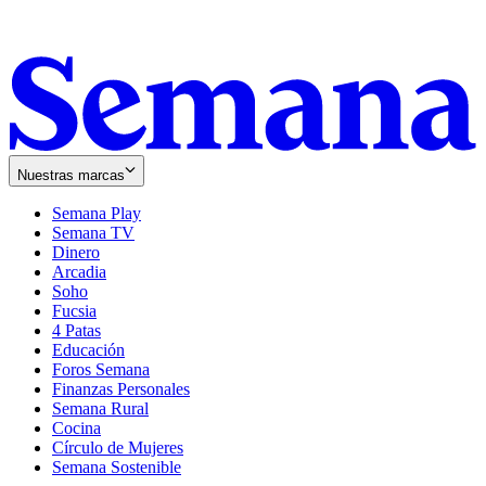
Nuestras marcas
Semana Play
Semana TV
Dinero
Arcadia
Soho
Opens
Fucsia
in
Opens
4 Patas
new
in
Educación
window
new
Foros Semana
window
Finanzas Personales
Semana Rural
Cocina
Círculo de Mujeres
Semana Sostenible