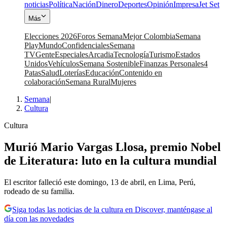
noticias
Política
Nación
Dinero
Deportes
Opinión
Impresa
Jet Set
Más
Elecciones 2026
Foros Semana
Mejor Colombia
Semana
Play
Mundo
Confidenciales
Semana
TV
Gente
Especiales
Arcadia
Tecnología
Turismo
Estados
Unidos
Vehículos
Semana Sostenible
Finanzas Personales
4
Patas
Salud
Loterías
Educación
Contenido en
colaboración
Semana Rural
Mujeres
Semana
|
Cultura
Cultura
Murió Mario Vargas Llosa, premio Nobel
de Literatura: luto en la cultura mundial
El escritor falleció este domingo, 13 de abril, en Lima, Perú,
rodeado de su familia.
Siga todas las noticias de la cultura en Discover, manténgase al
día con las novedades