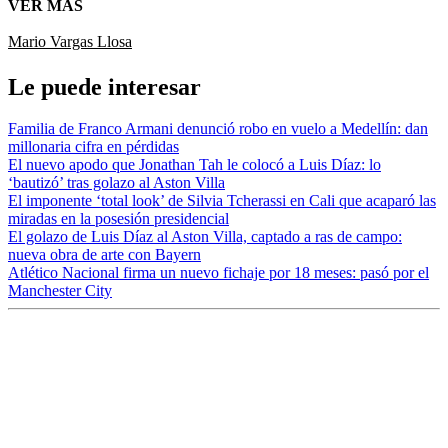
VER MÁS
Mario Vargas Llosa
Le puede interesar
Familia de Franco Armani denunció robo en vuelo a Medellín: dan
millonaria cifra en pérdidas
El nuevo apodo que Jonathan Tah le colocó a Luis Díaz: lo
‘bautizó’ tras golazo al Aston Villa
El imponente ‘total look’ de Silvia Tcherassi en Cali que acaparó las
miradas en la posesión presidencial
El golazo de Luis Díaz al Aston Villa, captado a ras de campo:
nueva obra de arte con Bayern
Atlético Nacional firma un nuevo fichaje por 18 meses: pasó por el
Manchester City