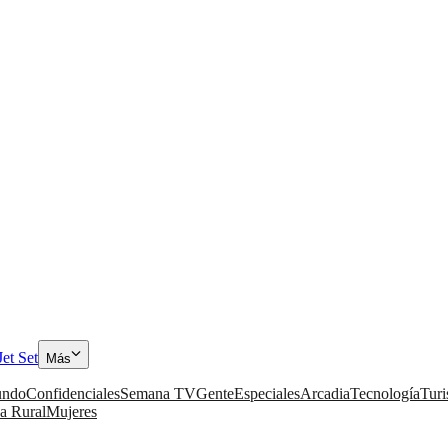
Jet Set
Más
ndo
Confidenciales
Semana TV
Gente
Especiales
Arcadia
Tecnología
Tur
a Rural
Mujeres