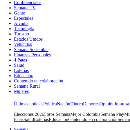
Confidenciales
Semana TV
Gente
Especiales
Arcadia
Tecnología
Turismo
Estados Unidos
Vehículos
Semana Sostenible
Finanzas Personales
4 Patas
Salud
Loterías
Educación
Contenido en colaboración
Semana Rural
Mujeres
Últimas noticias
Política
Nación
Dinero
Deportes
Opinión
Impresa
Elecciones 2026
Foros Semana
Mejor Colombia
Semana Play
Mu
Patas
Salud
Loterías
Educación
Contenido en colaboración
Seman
Semana
|