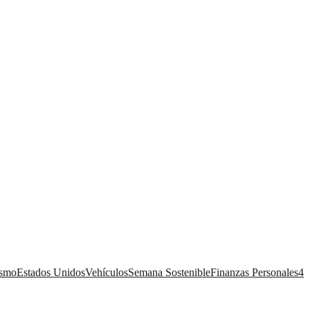
ismo
Estados Unidos
Vehículos
Semana Sostenible
Finanzas Personales
4