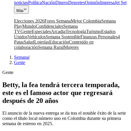
noticias
Política
Nación
Dinero
Deportes
Opinión
Impresa
Jet Set
Más
Elecciones 2026
Foros Semana
Mejor Colombia
Semana
Play
Mundo
Confidenciales
Semana
TV
Gente
Especiales
Arcadia
Tecnología
Turismo
Estados
Unidos
Vehículos
Semana Sostenible
Finanzas Personales
4
Patas
Salud
Loterías
Educación
Contenido en
colaboración
Semana Rural
Mujeres
Semana
|
Gente
Gente
Betty, la fea tendrá tercera temporada,
este es el famoso actor que regresará
después de 20 años
El anuncio de la nueva entrega se da tras el notable éxito de la serie
como el título local número uno en Colombia durante su primera
semana de estreno en 2025.