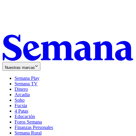
Nuestras marcas
Semana Play
Semana TV
Dinero
Arcadia
Soho
Opens
Fucsia
in
Opens
4 Patas
new
in
Educación
window
new
Foros Semana
window
Finanzas Personales
Semana Rural