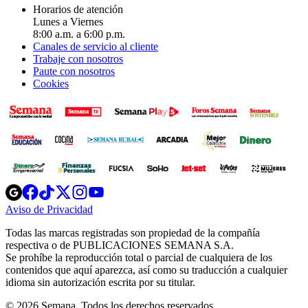
Horarios de atención
Lunes a Viernes
8:00 a.m. a 6:00 p.m.
Canales de servicio al cliente
Trabaje con nosotros
Paute con nosotros
Cookies
Opens
Opens
Opens
Opens
Opens
in
in
in
in
in
Aviso de Privacidad
Opens
new
new
new
new
new
in
window
window
window
window
window
Todas las marcas registradas son propiedad de la compañía
new
respectiva o de PUBLICACIONES SEMANA S.A.
window
Se prohíbe la reproducción total o parcial de cualquiera de los
contenidos que aquí aparezca, así como su traducción a cualquier
idioma sin autorización escrita por su titular.
© 2026 Semana. Todos los derechos reservados.