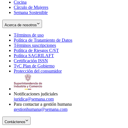
Cocina
Círculo de Mujeres
Semana Sostenible
Acerca de nosotros
Términos de uso
Opens
Política de Tratamiento de Datos
in
Opens
Términos suscripciones
new
Opens
in
Política de Riesgos C/ST
window
in
Opens
new
Política SAGRILAFT
Opens
new
in
window
Certificación ISSN
Opens
in
window
new
TyC Plan de Gobierno
in
new
Opens
window
Protección del consumidor
new
window
in
Opens
window
new
in
window
new
window
Notificaciones judiciales
juridica@semana.com
Para contactar a gestión humana
gestionhumana@semana.com
Contáctenos