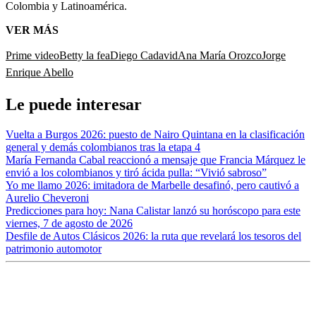
Colombia y Latinoamérica.
VER MÁS
Prime video
Betty la fea
Diego Cadavid
Ana María Orozco
Jorge
Enrique Abello
Le puede interesar
Vuelta a Burgos 2026: puesto de Nairo Quintana en la clasificación
general y demás colombianos tras la etapa 4
María Fernanda Cabal reaccionó a mensaje que Francia Márquez le
envió a los colombianos y tiró ácida pulla: “Vivió sabroso”
Yo me llamo 2026: imitadora de Marbelle desafinó, pero cautivó a
Aurelio Cheveroni
Predicciones para hoy: Nana Calistar lanzó su horóscopo para este
viernes, 7 de agosto de 2026
Desfile de Autos Clásicos 2026: la ruta que revelará los tesoros del
patrimonio automotor