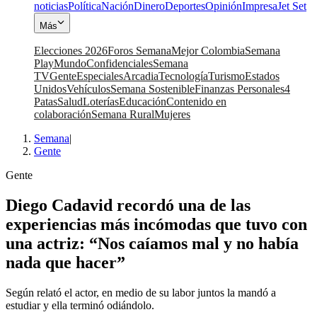
noticias
Política
Nación
Dinero
Deportes
Opinión
Impresa
Jet Set
Más
Elecciones 2026
Foros Semana
Mejor Colombia
Semana
Play
Mundo
Confidenciales
Semana
TV
Gente
Especiales
Arcadia
Tecnología
Turismo
Estados
Unidos
Vehículos
Semana Sostenible
Finanzas Personales
4
Patas
Salud
Loterías
Educación
Contenido en
colaboración
Semana Rural
Mujeres
Semana
|
Gente
Gente
Diego Cadavid recordó una de las
experiencias más incómodas que tuvo con
una actriz: “Nos caíamos mal y no había
nada que hacer”
Según relató el actor, en medio de su labor juntos la mandó a
estudiar y ella terminó odiándolo.