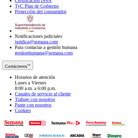
Certificación ISSN
Opens
in
window
new
TyC Plan de Gobierno
in
new
Opens
window
Protección del consumidor
new
window
in
Opens
window
new
in
window
new
window
Notificaciones judiciales
juridica@semana.com
Para contactar a gestión humana
gestionhumana@semana.com
Contáctenos
Horarios de atención
Lunes a Viernes
8:00 a.m. a 6:00 p.m.
Canales de servicio al cliente
Trabaje con nosotros
Paute con nosotros
Cookies