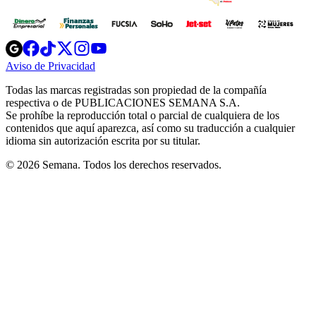
Opens
Opens
Opens
Opens
Opens
in
in
in
in
in
Aviso de Privacidad
Opens
new
new
new
new
new
in
window
window
window
window
window
Todas las marcas registradas son propiedad de la compañía
new
respectiva o de PUBLICACIONES SEMANA S.A.
window
Se prohíbe la reproducción total o parcial de cualquiera de los
contenidos que aquí aparezca, así como su traducción a cualquier
idioma sin autorización escrita por su titular.
© 2026 Semana. Todos los derechos reservados.