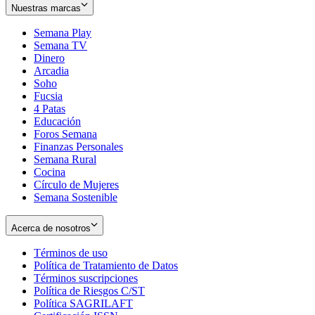
Nuestras marcas
Semana Play
Semana TV
Dinero
Arcadia
Soho
Opens
Fucsia
in
Opens
4 Patas
new
in
Educación
window
new
Foros Semana
window
Finanzas Personales
Semana Rural
Cocina
Círculo de Mujeres
Semana Sostenible
Acerca de nosotros
Términos de uso
Opens
Política de Tratamiento de Datos
in
Opens
Términos suscripciones
new
Opens
in
Política de Riesgos C/ST
window
in
Opens
new
Política SAGRILAFT
Opens
new
in
window