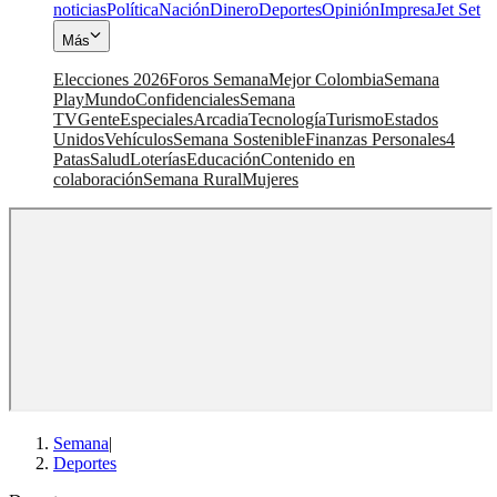
noticias
Política
Nación
Dinero
Deportes
Opinión
Impresa
Jet Set
Más
Elecciones 2026
Foros Semana
Mejor Colombia
Semana
Play
Mundo
Confidenciales
Semana
TV
Gente
Especiales
Arcadia
Tecnología
Turismo
Estados
Unidos
Vehículos
Semana Sostenible
Finanzas Personales
4
Patas
Salud
Loterías
Educación
Contenido en
colaboración
Semana Rural
Mujeres
Semana
|
Deportes