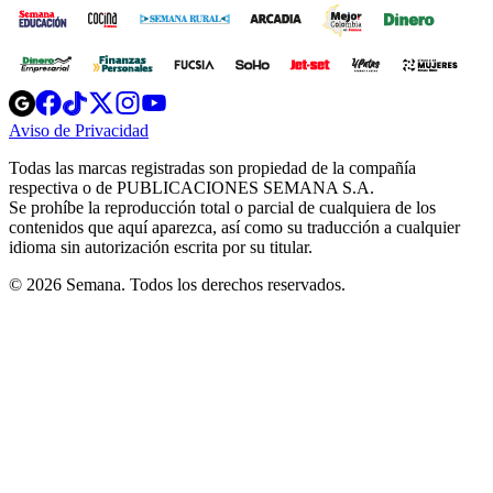
Opens
Opens
Opens
Opens
Opens
in
in
in
in
in
Aviso de Privacidad
Opens
new
new
new
new
new
in
window
window
window
window
window
Todas las marcas registradas son propiedad de la compañía
new
respectiva o de PUBLICACIONES SEMANA S.A.
window
Se prohíbe la reproducción total o parcial de cualquiera de los
contenidos que aquí aparezca, así como su traducción a cualquier
idioma sin autorización escrita por su titular.
© 2026 Semana. Todos los derechos reservados.