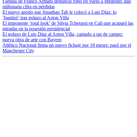
Familia de Franco Armani denunció robo en vuelo a Medellín: dan
millonaria cifra en pérdidas
El nuevo apodo que Jonathan Tah le colocó a Luis Díaz: lo
‘bautizó’ tras golazo al Aston Villa
El imponente ‘total look’ de Silvia Tcherassi en Cali que acaparó las
miradas en la posesión presidencial
El golazo de Luis Díaz al Aston Villa, captado a ras de campo:
nueva obra de arte con Bayern
Atlético Nacional firma un nuevo fichaje por 18 meses: pasó por el
Manchester City