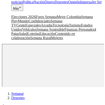
noticias
Política
Nación
Dinero
Deportes
Opinión
Impresa
Jet Set
Más
Elecciones 2026
Foros Semana
Mejor Colombia
Semana
Play
Mundo
Confidenciales
Semana
TV
Gente
Especiales
Arcadia
Tecnología
Turismo
Estados
Unidos
Vehículos
Semana Sostenible
Finanzas Personales
4
Patas
Salud
Loterías
Educación
Contenido en
colaboración
Semana Rural
Mujeres
Semana
|
Deportes