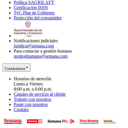
Política SAGRILAFT
Opens
new
in
window
Certificación ISSN
Opens
in
window
new
TyC Plan de Gobierno
in
new
Opens
window
Protección del consumidor
new
window
in
Opens
window
new
in
window
new
window
Notificaciones judiciales
juridica@semana.com
Para contactar a gestión humana
gestionhumana@semana.com
Contáctenos
Horarios de atención
Lunes a Viernes
8:00 a.m. a 6:00 p.m.
Canales de servicio al cliente
Trabaje con nosotros
Paute con nosotros
Cookies