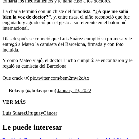
tomaría los medicamentos y le haría caso a los doctores.
La charla terminó con un chiste del futbolista.
“¿A que me salió
bien la voz de doctor?”,
y, entre risas, el niño reconoció que fue
engañado y agradeció por el gesto a su referente en el balompié
internacional.
Días después se conoció que Luis Suárez cumplió su promesa y le
entregó a Mateo la camiseta del Barcelona, firmada y con foto
incluida.
Y como Mateo viajó, el doctor Lucho cumplió: se encontraron y le
regaló su camiseta del Barcelona.
Que crack 👏
pic.twitter.com/bem2mw2cAx
— Bolavip (@bolavipcom)
January 19, 2022
VER MÁS
Luis Suárez
Uruguay
Cáncer
Le puede interesar