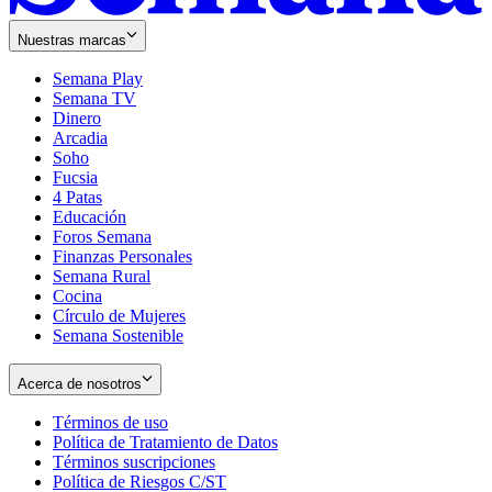
Nuestras marcas
Semana Play
Semana TV
Dinero
Arcadia
Soho
Opens
Fucsia
in
Opens
4 Patas
new
in
Educación
window
new
Foros Semana
window
Finanzas Personales
Semana Rural
Cocina
Círculo de Mujeres
Semana Sostenible
Acerca de nosotros
Términos de uso
Opens
Política de Tratamiento de Datos
in
Opens
Términos suscripciones
new
Opens
in
Política de Riesgos C/ST
window
in
Opens
new