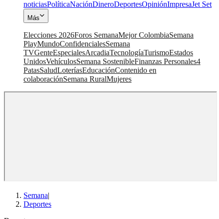
noticias
Política
Nación
Dinero
Deportes
Opinión
Impresa
Jet Set
Más
Elecciones 2026
Foros Semana
Mejor Colombia
Semana
Play
Mundo
Confidenciales
Semana
TV
Gente
Especiales
Arcadia
Tecnología
Turismo
Estados
Unidos
Vehículos
Semana Sostenible
Finanzas Personales
4
Patas
Salud
Loterías
Educación
Contenido en
colaboración
Semana Rural
Mujeres
Semana
|
Deportes