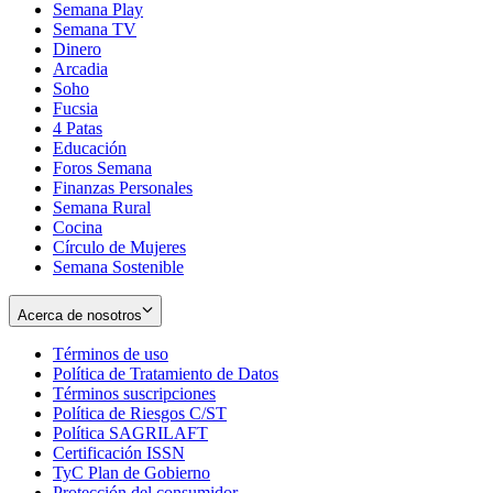
Semana Play
Semana TV
Dinero
Arcadia
Soho
Opens
Fucsia
in
Opens
4 Patas
new
in
Educación
window
new
Foros Semana
window
Finanzas Personales
Semana Rural
Cocina
Círculo de Mujeres
Semana Sostenible
Acerca de nosotros
Términos de uso
Opens
Política de Tratamiento de Datos
in
Opens
Términos suscripciones
new
Opens
in
Política de Riesgos C/ST
window
in
Opens
new
Política SAGRILAFT
Opens
new
in
window
Certificación ISSN
Opens
in
window
new
TyC Plan de Gobierno
in
new
Opens
window
Protección del consumidor
new
window
in
Opens