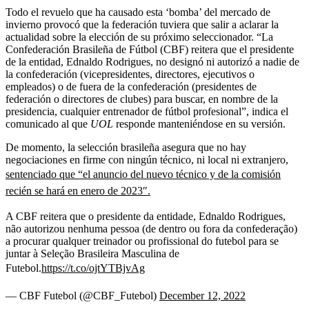
Todo el revuelo que ha causado esta ‘bomba’ del mercado de
invierno provocó que la federación tuviera que salir a aclarar la
actualidad sobre la elección de su próximo seleccionador. “La
Confederación Brasileña de Fútbol (CBF) reitera que el presidente
de la entidad, Ednaldo Rodrigues, no designó ni autorizó a nadie de
la confederación (vicepresidentes, directores, ejecutivos o
empleados) o de fuera de la confederación (presidentes de
federación o directores de clubes) para buscar, en nombre de la
presidencia, cualquier entrenador de fútbol profesional”, indica el
comunicado al que
UOL
responde manteniéndose en su versión.
De momento, la selección brasileña asegura que no hay
negociaciones en firme con ningún técnico, ni local ni extranjero,
sentenciado que “el anuncio del nuevo técnico y de la comisión
recién se hará en enero de 2023″.
A CBF reitera que o presidente da entidade, Ednaldo Rodrigues,
não autorizou nenhuma pessoa (de dentro ou fora da confederação)
a procurar qualquer treinador ou profissional do futebol para se
juntar à Seleção Brasileira Masculina de
Futebol.
https://t.co/ojtYTBjvAg
— CBF Futebol (@CBF_Futebol)
December 12, 2022