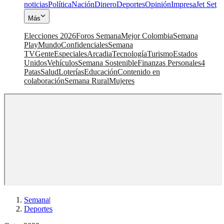
noticias
Política
Nación
Dinero
Deportes
Opinión
Impresa
Jet Set
Más
Elecciones 2026
Foros Semana
Mejor Colombia
Semana
Play
Mundo
Confidenciales
Semana
TV
Gente
Especiales
Arcadia
Tecnología
Turismo
Estados
Unidos
Vehículos
Semana Sostenible
Finanzas Personales
4
Patas
Salud
Loterías
Educación
Contenido en
colaboración
Semana Rural
Mujeres
Semana
|
Deportes