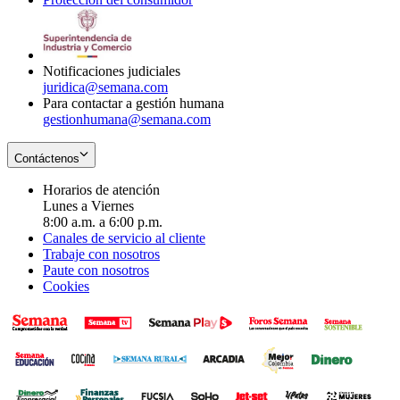
window
new
in
window
new
window
Notificaciones judiciales
juridica@semana.com
Para contactar a gestión humana
gestionhumana@semana.com
Contáctenos
Horarios de atención
Lunes a Viernes
8:00 a.m. a 6:00 p.m.
Canales de servicio al cliente
Trabaje con nosotros
Paute con nosotros
Cookies