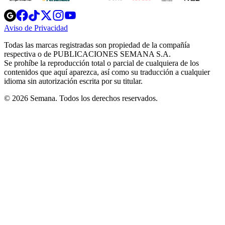
Opens
Opens
Opens
Opens
Opens
in
in
in
in
in
Aviso de Privacidad
Opens
new
new
new
new
new
in
window
window
window
window
window
Todas las marcas registradas son propiedad de la compañía
new
respectiva o de PUBLICACIONES SEMANA S.A.
window
Se prohíbe la reproducción total o parcial de cualquiera de los
contenidos que aquí aparezca, así como su traducción a cualquier
idioma sin autorización escrita por su titular.
© 2026 Semana. Todos los derechos reservados.