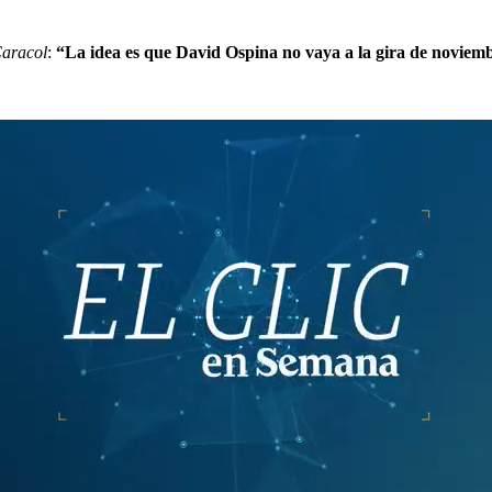
Caracol
:
“La idea es que David Ospina no vaya a la gira de noviemb