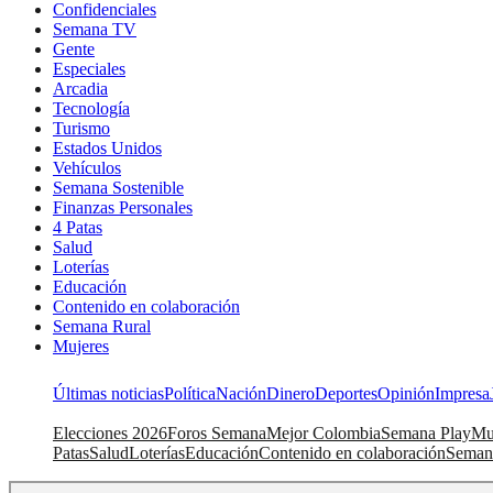
Confidenciales
Semana TV
Gente
Especiales
Arcadia
Tecnología
Turismo
Estados Unidos
Vehículos
Semana Sostenible
Finanzas Personales
4 Patas
Salud
Loterías
Educación
Contenido en colaboración
Semana Rural
Mujeres
Últimas noticias
Política
Nación
Dinero
Deportes
Opinión
Impresa
Elecciones 2026
Foros Semana
Mejor Colombia
Semana Play
Mu
Patas
Salud
Loterías
Educación
Contenido en colaboración
Seman