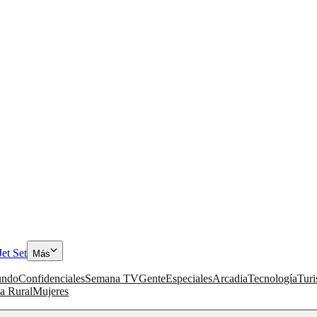
Jet Set
Más
ndo
Confidenciales
Semana TV
Gente
Especiales
Arcadia
Tecnología
Tur
a Rural
Mujeres