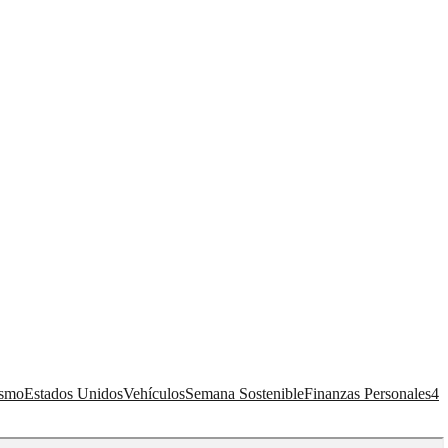
ismo
Estados Unidos
Vehículos
Semana Sostenible
Finanzas Personales
4