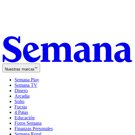
Nuestras marcas
Semana Play
Semana TV
Dinero
Arcadia
Soho
Opens
Fucsia
in
Opens
4 Patas
new
in
Educación
window
new
Foros Semana
window
Finanzas Personales
Semana Rural