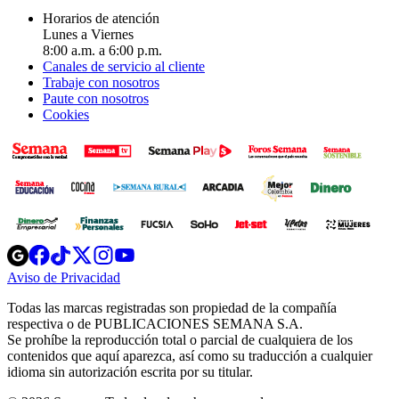
Horarios de atención
Lunes a Viernes
8:00 a.m. a 6:00 p.m.
Canales de servicio al cliente
Trabaje con nosotros
Paute con nosotros
Cookies
Opens
Opens
Opens
Opens
Opens
in
in
in
in
in
Aviso de Privacidad
Opens
new
new
new
new
new
in
window
window
window
window
window
Todas las marcas registradas son propiedad de la compañía
new
respectiva o de PUBLICACIONES SEMANA S.A.
window
Se prohíbe la reproducción total o parcial de cualquiera de los
contenidos que aquí aparezca, así como su traducción a cualquier
idioma sin autorización escrita por su titular.