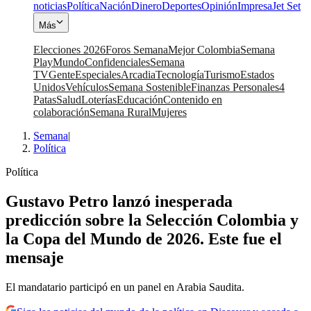
noticias
Política
Nación
Dinero
Deportes
Opinión
Impresa
Jet Set
Más
Elecciones 2026
Foros Semana
Mejor Colombia
Semana
Play
Mundo
Confidenciales
Semana
TV
Gente
Especiales
Arcadia
Tecnología
Turismo
Estados
Unidos
Vehículos
Semana Sostenible
Finanzas Personales
4
Patas
Salud
Loterías
Educación
Contenido en
colaboración
Semana Rural
Mujeres
Semana
|
Política
Política
Gustavo Petro lanzó inesperada
predicción sobre la Selección Colombia y
la Copa del Mundo de 2026. Este fue el
mensaje
El mandatario participó en un panel en Arabia Saudita.