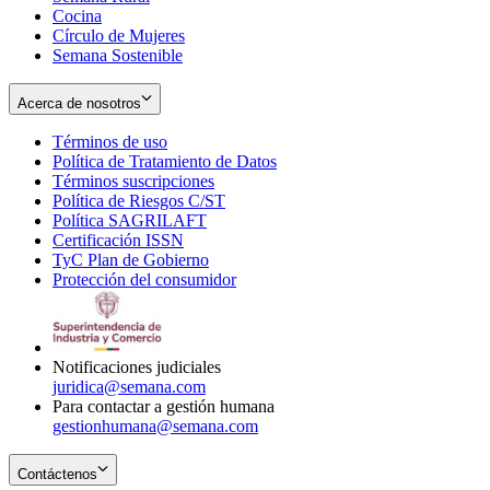
Cocina
Círculo de Mujeres
Semana Sostenible
Acerca de nosotros
Términos de uso
Opens
Política de Tratamiento de Datos
in
Opens
Términos suscripciones
new
Opens
in
Política de Riesgos C/ST
window
in
Opens
new
Política SAGRILAFT
Opens
new
in
window
Certificación ISSN
Opens
in
window
new
TyC Plan de Gobierno
in
new
Opens
window
Protección del consumidor
new
window
in
Opens
window
new
in
window
new
window
Notificaciones judiciales
juridica@semana.com
Para contactar a gestión humana
gestionhumana@semana.com
Contáctenos