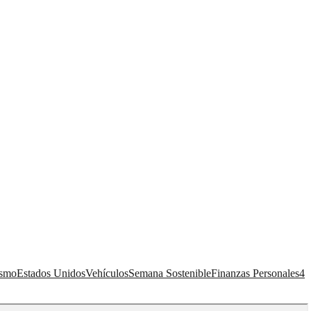
ismo
Estados Unidos
Vehículos
Semana Sostenible
Finanzas Personales
4