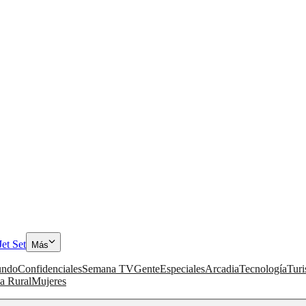
Jet Set
Más
ndo
Confidenciales
Semana TV
Gente
Especiales
Arcadia
Tecnología
Tur
a Rural
Mujeres