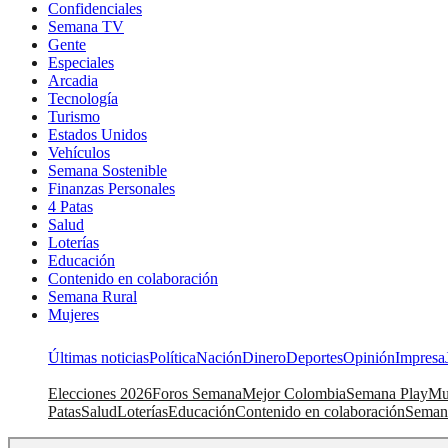
Confidenciales
Semana TV
Gente
Especiales
Arcadia
Tecnología
Turismo
Estados Unidos
Vehículos
Semana Sostenible
Finanzas Personales
4 Patas
Salud
Loterías
Educación
Contenido en colaboración
Semana Rural
Mujeres
Últimas noticias
Política
Nación
Dinero
Deportes
Opinión
Impresa
Elecciones 2026
Foros Semana
Mejor Colombia
Semana Play
Mu
Patas
Salud
Loterías
Educación
Contenido en colaboración
Seman