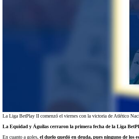
La Liga BetPlay II comenzó el viernes con la victoria de Atlético Nac
La Equidad y Águilas cerraron la primera fecha de la Liga Bet
En cuanto a goles,
el duelo quedó en deuda, pues ninguno de los e