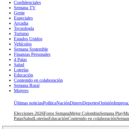
Confidenciales
Semana TV
Gente
Especiales
Arcadia
Tecnología
Turismo
Estados Unidos
Vehículos
Semana Sostenible
Finanzas Personales
4 Patas
Salud
Loterías
Educación
Contenido en colaboración
Semana Rural
Mujeres
Últimas noticias
Política
Nación
Dinero
Deportes
Opinión
Impresa
Elecciones 2026
Foros Semana
Mejor Colombia
Semana Play
Mu
Patas
Salud
Loterías
Educación
Contenido en colaboración
Seman