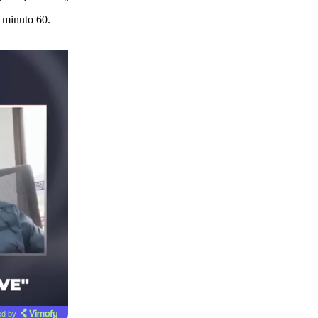
l minuto 60.
d by