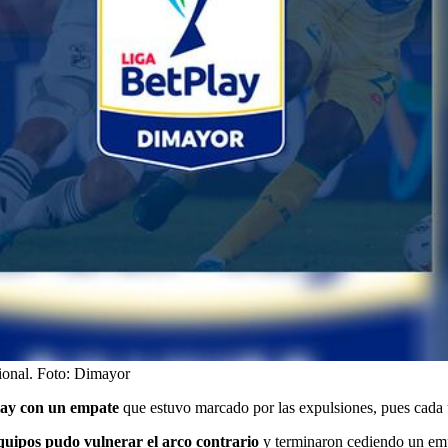
ional.
Foto:
Dimayor
Play con un empate
que estuvo marcado por las expulsiones, pues cada u
quipos pudo vulnerar el arco contrario
y terminaron cediendo un empa