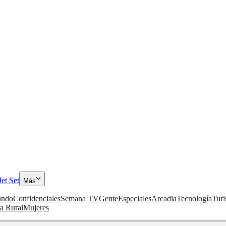
Jet Set
Más
ndo
Confidenciales
Semana TV
Gente
Especiales
Arcadia
Tecnología
Tur
a Rural
Mujeres