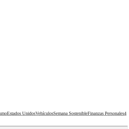
ismo
Estados Unidos
Vehículos
Semana Sostenible
Finanzas Personales
4