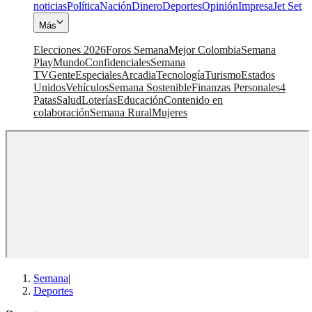
noticias
Política
Nación
Dinero
Deportes
Opinión
Impresa
Jet Set
Más
Elecciones 2026
Foros Semana
Mejor Colombia
Semana
Play
Mundo
Confidenciales
Semana
TV
Gente
Especiales
Arcadia
Tecnología
Turismo
Estados
Unidos
Vehículos
Semana Sostenible
Finanzas Personales
4
Patas
Salud
Loterías
Educación
Contenido en
colaboración
Semana Rural
Mujeres
Semana
|
Deportes