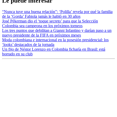
Le puede interesar
“Nunca tuve una buena relación”: ‘Polilla’ revela por qué la familia
de la ‘Gorda’ Fabiola jamás le habló en 30 años
José Pékerman dio el ‘toque secreto’ para que la Selección
Colombia sea campeona en los próximos torneos
Los tres puntos que debilitan a Gianni Infantino y darían paso a un
nuevo presidente de la FIFA en próximos meses
Moda colombiana e internacional en la posesión presidencial: los
‘looks’ destacados de la jornada
Un fijo de Néstor Lorenzo en Colombia ficharía en Brasil: está
borrado en su club