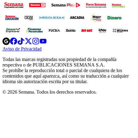
Opens
Opens
Opens
Opens
Opens
in
in
in
in
in
Aviso de Privacidad
Opens
new
new
new
new
new
in
window
window
window
window
window
Todas las marcas registradas son propiedad de la compañía
new
respectiva o de PUBLICACIONES SEMANA S.A.
window
Se prohíbe la reproducción total o parcial de cualquiera de los
contenidos que aquí aparezca, así como su traducción a cualquier
idioma sin autorización escrita por su titular.
© 2026 Semana. Todos los derechos reservados.