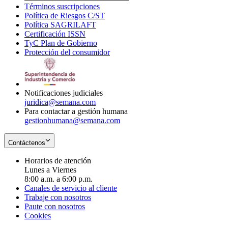
Términos suscripciones
new
Opens
in
Política de Riesgos C/ST
window
in
Opens
new
Política SAGRILAFT
Opens
new
in
window
Certificación ISSN
Opens
in
window
new
TyC Plan de Gobierno
in
new
Opens
window
Protección del consumidor
new
window
in
Opens
window
new
in
window
new
window
Notificaciones judiciales
juridica@semana.com
Para contactar a gestión humana
gestionhumana@semana.com
Contáctenos
Horarios de atención
Lunes a Viernes
8:00 a.m. a 6:00 p.m.
Canales de servicio al cliente
Trabaje con nosotros
Paute con nosotros
Cookies