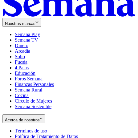
Nuestras marcas
Semana Play
Semana TV
Dinero
Arcadia
Soho
Opens
Fucsia
in
Opens
4 Patas
new
in
Educación
window
new
Foros Semana
window
Finanzas Personales
Semana Rural
Cocina
Círculo de Mujeres
Semana Sostenible
Acerca de nosotros
Términos de uso
Opens
Política de Tratamiento de Datos
in
Opens