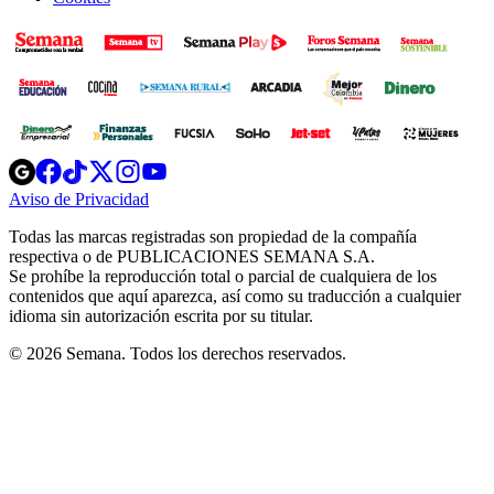
Opens
Opens
Opens
Opens
Opens
in
in
in
in
in
Aviso de Privacidad
Opens
new
new
new
new
new
in
window
window
window
window
window
Todas las marcas registradas son propiedad de la compañía
new
respectiva o de PUBLICACIONES SEMANA S.A.
window
Se prohíbe la reproducción total o parcial de cualquiera de los
contenidos que aquí aparezca, así como su traducción a cualquier
idioma sin autorización escrita por su titular.
© 2026 Semana. Todos los derechos reservados.