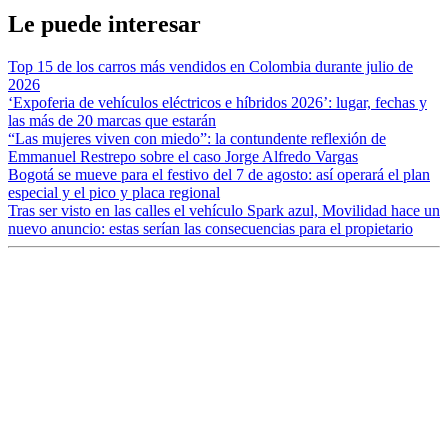
Le puede interesar
Top 15 de los carros más vendidos en Colombia durante julio de
2026
‘Expoferia de vehículos eléctricos e híbridos 2026’: lugar, fechas y
las más de 20 marcas que estarán
“Las mujeres viven con miedo”: la contundente reflexión de
Emmanuel Restrepo sobre el caso Jorge Alfredo Vargas
Bogotá se mueve para el festivo del 7 de agosto: así operará el plan
especial y el pico y placa regional
Tras ser visto en las calles el vehículo Spark azul, Movilidad hace un
nuevo anuncio: estas serían las consecuencias para el propietario