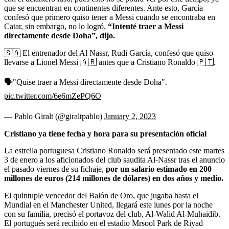
que se encuentran en continentes diferentes. Ante esto, García
confesó que primero quiso tener a Messi cuando se encontraba en
Catar, sin embargo, no lo logró.
“Intenté traer a Messi
directamente desde Doha”, dijo.
🇸🇦 El entrenador del Al Nassr, Rudi García, confesó que quiso
llevarse a Lionel Messi 🇦🇷 antes que a Cristiano Ronaldo 🇵🇹.
🗣"Quise traer a Messi directamente desde Doha".
pic.twitter.com/6e6mZePQ6O
— Pablo Giralt (@giraltpablo)
January 2, 2023
Cristiano ya tiene fecha y hora para su presentación oficial
La estrella portuguesa Cristiano Ronaldo será presentado este martes
3 de enero a los aficionados del club saudita Al-Nassr tras el anuncio
el pasado viernes de su fichaje,
por un salario estimado en 200
millones de euros (214 millones de dólares) en dos años y medio.
El quintuple vencedor del Balón de Oro, que jugaba hasta el
Mundial en el Manchester United, llegará este lunes por la noche
con su familia, precisó el portavoz del club, Al-Walid Al-Muhaidib.
El portugués será recibido en el estadio Mrsool Park de Riyad