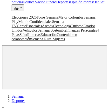
noticias
Política
Nación
Dinero
Deportes
Opinión
Impresa
Jet Set
Más
Elecciones 2026
Foros Semana
Mejor Colombia
Semana
Play
Mundo
Confidenciales
Semana
TV
Gente
Especiales
Arcadia
Tecnología
Turismo
Estados
Unidos
Vehículos
Semana Sostenible
Finanzas Personales
4
Patas
Salud
Loterías
Educación
Contenido en
colaboración
Semana Rural
Mujeres
Semana
|
Deportes