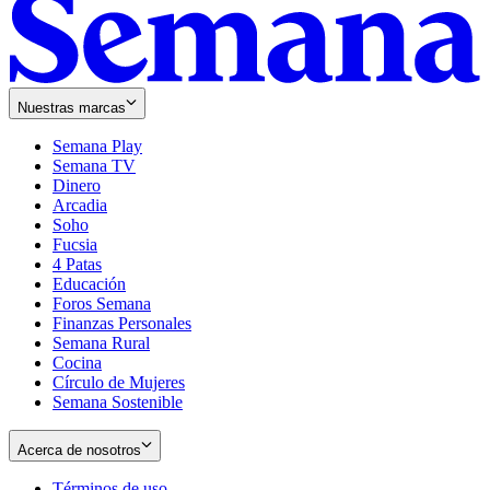
Nuestras marcas
Semana Play
Semana TV
Dinero
Arcadia
Soho
Opens
Fucsia
in
Opens
4 Patas
new
in
Educación
window
new
Foros Semana
window
Finanzas Personales
Semana Rural
Cocina
Círculo de Mujeres
Semana Sostenible
Acerca de nosotros
Términos de uso
Opens