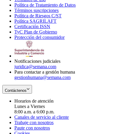
Política de Tratamiento de Datos
in
Opens
Términos suscripciones
new
Opens
in
Política de Riesgos C/ST
window
in
Opens
new
Política SAGRILAFT
Opens
new
in
window
Certificación ISSN
Opens
in
window
new
TyC Plan de Gobierno
in
new
Opens
window
Protección del consumidor
new
window
in
Opens
window
new
in
window
new
window
Notificaciones judiciales
juridica@semana.com
Para contactar a gestión humana
gestionhumana@semana.com
Contáctenos
Horarios de atención
Lunes a Viernes
8:00 a.m. a 6:00 p.m.
Canales de servicio al cliente
Trabaje con nosotros
Paute con nosotros
Cookies