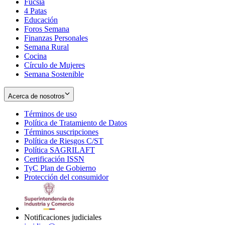
Fucsia
in
Opens
4 Patas
new
in
Educación
window
new
Foros Semana
window
Finanzas Personales
Semana Rural
Cocina
Círculo de Mujeres
Semana Sostenible
Acerca de nosotros
Términos de uso
Opens
Política de Tratamiento de Datos
in
Opens
Términos suscripciones
new
Opens
in
Política de Riesgos C/ST
window
in
Opens
new
Política SAGRILAFT
Opens
new
in
window
Certificación ISSN
Opens
in
window
new
TyC Plan de Gobierno
in
new
Opens
window
Protección del consumidor
new
window
in
Opens
window
new
in
window
new
window
Notificaciones judiciales