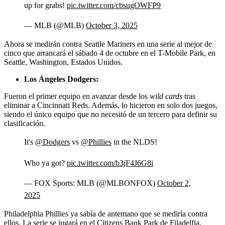
up for grabs!
pic.twitter.com/cbsugOWFP9
— MLB (@MLB)
October 3, 2025
Ahora se medirán contra Seattle Mariners en una serie al mejor de
cinco que arrancará el sábado 4 de octubre en el T-Mobile Park, en
Seattle, Washington, Estados Unidos.
Los Ángeles Dodgers:
Fueron el primer equipo en avanzar desde los
wild cards
tras
eliminar a Cincinnati Reds. Además, lo hicieron en solo dos juegos,
siendo el único equipo que no necesitó de un tercero para definir su
clasificación.
It's
@Dodgers
vs
@Phillies
in the NLDS!
Who ya got?
pic.twitter.com/b3jF4J6G8i
— FOX Sports: MLB (@MLBONFOX)
October 2,
2025
Philadelphia Phillies ya sabía de antemano que se mediría contra
ellos. La serie se jugará en el Citizens Bank Park de Filadelfia,