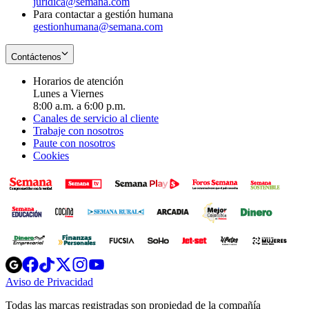
juridica@semana.com
Para contactar a gestión humana
gestionhumana@semana.com
Contáctenos
Horarios de atención
Lunes a Viernes
8:00 a.m. a 6:00 p.m.
Canales de servicio al cliente
Trabaje con nosotros
Paute con nosotros
Cookies
Opens
Opens
Opens
Opens
Opens
in
in
in
in
in
Aviso de Privacidad
Opens
new
new
new
new
new
in
window
window
window
window
window
Todas las marcas registradas son propiedad de la compañía
new