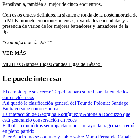
Pensilvania, también al mejor de cinco encuentros.
Con estos cruces definidos, la siguiente ronda de la postemporada de
la MLB promete emociones intensas, rivalidades encendidas y la
presencia de varios de los mejores bateadores y lanzadores de la
liga.
*
Con información AFP
*
VER MÁS
MLB
Las Grandes Ligas
Grandes Ligas de Béisbol
Le puede interesar
El cambio que se acerca: Terpel prepara su red para la era de los
carros eléctricos
Así quedó la clasificación general del Tour de Polonia: Santiago
Buitrago sube como espuma
La interacción de Georgina Rodríguez y Antonela Roccuzzo que
está generando conversación en redes
Futbolista murió tras ser impactado por un rayo: la tragedia sucedió
en pleno partido
Piter Albeiro no se contuvo y habló sobre María Fernanda Cabal;