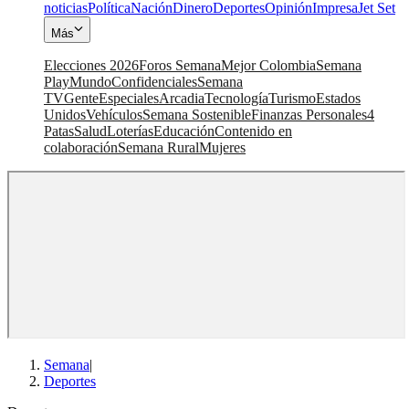
noticias
Política
Nación
Dinero
Deportes
Opinión
Impresa
Jet Set
Más
Elecciones 2026
Foros Semana
Mejor Colombia
Semana
Play
Mundo
Confidenciales
Semana
TV
Gente
Especiales
Arcadia
Tecnología
Turismo
Estados
Unidos
Vehículos
Semana Sostenible
Finanzas Personales
4
Patas
Salud
Loterías
Educación
Contenido en
colaboración
Semana Rural
Mujeres
Semana
|
Deportes