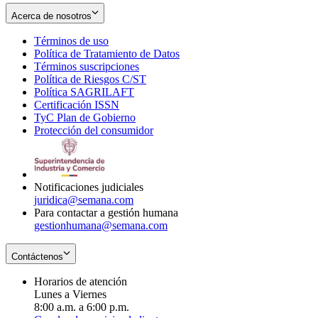
Acerca de nosotros
Términos de uso
Opens
Política de Tratamiento de Datos
in
Opens
Términos suscripciones
new
Opens
in
Política de Riesgos C/ST
window
in
Opens
new
Política SAGRILAFT
Opens
new
in
window
Certificación ISSN
Opens
in
window
new
TyC Plan de Gobierno
in
new
Opens
window
Protección del consumidor
new
window
in
Opens
window
new
in
window
new
window
Notificaciones judiciales
juridica@semana.com
Para contactar a gestión humana
gestionhumana@semana.com
Contáctenos
Horarios de atención
Lunes a Viernes
8:00 a.m. a 6:00 p.m.