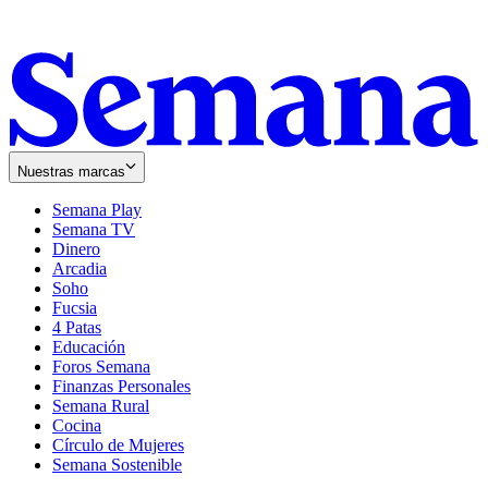
Nuestras marcas
Semana Play
Semana TV
Dinero
Arcadia
Soho
Opens
Fucsia
in
Opens
4 Patas
new
in
Educación
window
new
Foros Semana
window
Finanzas Personales
Semana Rural
Cocina
Círculo de Mujeres
Semana Sostenible