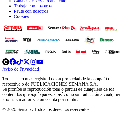
Canales de servicio al cliente
Trabaje con nosotros
Paute con nosotros
Cookies
Opens
Opens
Opens
Opens
Opens
in
in
in
in
in
Aviso de Privacidad
Opens
new
new
new
new
new
in
window
window
window
window
window
Todas las marcas registradas son propiedad de la compañía
new
respectiva o de PUBLICACIONES SEMANA S.A.
window
Se prohíbe la reproducción total o parcial de cualquiera de los
contenidos que aquí aparezca, así como su traducción a cualquier
idioma sin autorización escrita por su titular.
© 2026 Semana. Todos los derechos reservados.