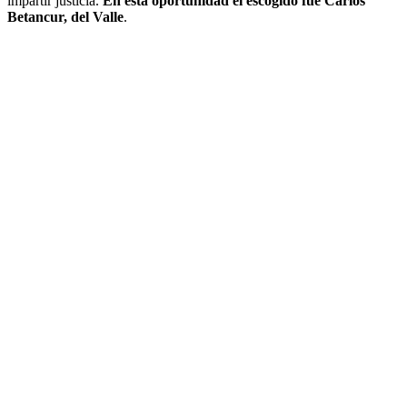
impartir justicia.
En esta oportunidad el escogido fue Carlos
Betancur, del Valle
.