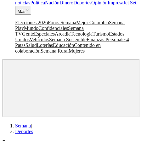
noticias
Política
Nación
Dinero
Deportes
Opinión
Impresa
Jet Set
Más
Elecciones 2026
Foros Semana
Mejor Colombia
Semana
Play
Mundo
Confidenciales
Semana
TV
Gente
Especiales
Arcadia
Tecnología
Turismo
Estados
Unidos
Vehículos
Semana Sostenible
Finanzas Personales
4
Patas
Salud
Loterías
Educación
Contenido en
colaboración
Semana Rural
Mujeres
Semana
|
Deportes