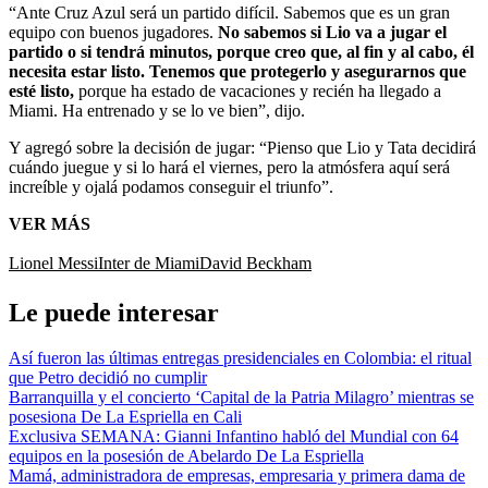
“Ante Cruz Azul será un partido difícil. Sabemos que es un gran
equipo con buenos jugadores.
No sabemos si Lio va a jugar el
partido o si tendrá minutos, porque creo que, al fin y al cabo, él
necesita estar listo. Tenemos que protegerlo y asegurarnos que
esté listo,
porque ha estado de vacaciones y recién ha llegado a
Miami. Ha entrenado y se lo ve bien”, dijo.
Y agregó sobre la decisión de jugar: “Pienso que Lio y Tata decidirá
cuándo juegue y si lo hará el viernes, pero la atmósfera aquí será
increíble y ojalá podamos conseguir el triunfo”.
VER MÁS
Lionel Messi
Inter de Miami
David Beckham
Le puede interesar
Así fueron las últimas entregas presidenciales en Colombia: el ritual
que Petro decidió no cumplir
Barranquilla y el concierto ‘Capital de la Patria Milagro’ mientras se
posesiona De La Espriella en Cali
Exclusiva SEMANA: Gianni Infantino habló del Mundial con 64
equipos en la posesión de Abelardo De La Espriella
Mamá, administradora de empresas, empresaria y primera dama de