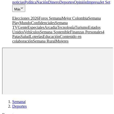
noticias
Política
Nación
Dinero
Deportes
Opinión
Impresa
Jet Set
Más
Elecciones 2026
Foros Semana
Mejor Colombia
Semana
Play
Mundo
Confidenciales
Semana
TV
Gente
Especiales
Arcadia
Tecnología
Turismo
Estados
Unidos
Vehículos
Semana Sostenible
Finanzas Personales
4
Patas
Salud
Loterías
Educación
Contenido en
colaboración
Semana Rural
Mujeres
Semana
|
Deportes