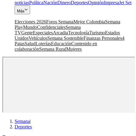
noticias
Política
Nación
Dinero
Deportes
Opinión
Impresa
Jet Set
Más
Elecciones 2026
Foros Semana
Mejor Colombia
Semana
Play
Mundo
Confidenciales
Semana
TV
Gente
Especiales
Arcadia
Tecnología
Turismo
Estados
Unidos
Vehículos
Semana Sostenible
Finanzas Personales
4
Patas
Salud
Loterías
Educación
Contenido en
colaboración
Semana Rural
Mujeres
Semana
|
Deportes