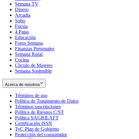
Semana TV
Dinero
Arcadia
Soho
Opens
Fucsia
in
Opens
4 Patas
new
in
Educación
window
new
Foros Semana
window
Finanzas Personales
Semana Rural
Cocina
Círculo de Mujeres
Semana Sostenible
Acerca de nosotros
Términos de uso
Opens
Política de Tratamiento de Datos
in
Opens
Términos suscripciones
new
Opens
in
Política de Riesgos C/ST
window
in
Opens
new
Política SAGRILAFT
Opens
new
in
window
Certificación ISSN
Opens
in
window
new
TyC Plan de Gobierno
in
new
Opens
window
Protección del consumidor
new
window
in
Opens