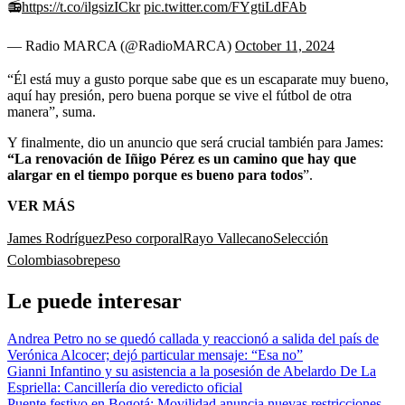
📻
https://t.co/ilgsizICkr
pic.twitter.com/FYgtiLdFAb
— Radio MARCA (@RadioMARCA)
October 11, 2024
“Él está muy a gusto porque sabe que es un escaparate muy bueno,
aquí hay presión, pero buena porque se vive el fútbol de otra
manera”, suma.
Y finalmente, dio un anuncio que será crucial también para James:
“La renovación de Iñigo Pérez es un camino que hay que
alargar en el tiempo porque es bueno para todos
”.
VER MÁS
James Rodríguez
Peso corporal
Rayo Vallecano
Selección
Colombia
sobrepeso
Le puede interesar
Andrea Petro no se quedó callada y reaccionó a salida del país de
Verónica Alcocer; dejó particular mensaje: “Esa no”
Gianni Infantino y su asistencia a la posesión de Abelardo De La
Espriella: Cancillería dio veredicto oficial
Puente festivo en Bogotá: Movilidad anuncia nuevas restricciones