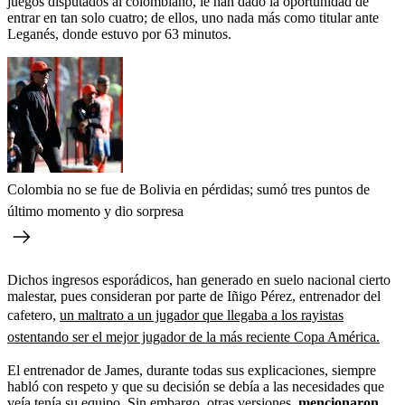
juegos disputados al colombiano, le han dado la oportunidad de
entrar en tan solo cuatro; de ellos, uno nada más como titular ante
Leganés, donde estuvo por 63 minutos.
Colombia no se fue de Bolivia en pérdidas; sumó tres puntos de
último momento y dio sorpresa
Dichos ingresos esporádicos, han generado en suelo nacional cierto
malestar, pues consideran por parte de Iñigo Pérez, entrenador del
cafetero,
un maltrato a un jugador que llegaba a los rayistas
ostentando ser el mejor jugador de la más reciente Copa América.
El entrenador de James, durante todas sus explicaciones, siempre
habló con respeto y que su decisión se debía a las necesidades que
veía tenía su equipo. Sin embargo, otras versiones,
mencionaron