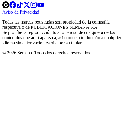
Opens
Opens
Opens
Opens
Opens
in
in
in
in
in
Aviso de Privacidad
Opens
new
new
new
new
new
in
window
window
window
window
window
Todas las marcas registradas son propiedad de la compañía
new
respectiva o de PUBLICACIONES SEMANA S.A.
window
Se prohíbe la reproducción total o parcial de cualquiera de los
contenidos que aquí aparezca, así como su traducción a cualquier
idioma sin autorización escrita por su titular.
© 2026 Semana. Todos los derechos reservados.