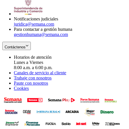
window
new
in
window
new
window
Notificaciones judiciales
juridica@semana.com
Para contactar a gestión humana
gestionhumana@semana.com
Contáctenos
Horarios de atención
Lunes a Viernes
8:00 a.m. a 6:00 p.m.
Canales de servicio al cliente
Trabaje con nosotros
Paute con nosotros
Cookies