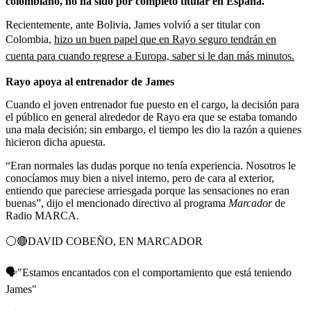
colombiano, no ha sido por completo titular en España.
Recientemente, ante Bolivia, James volvió a ser titular con
Colombia,
hizo un buen papel que en Rayo seguro tendrán en
cuenta para cuando regrese a Europa, saber si le dan más minutos.
Rayo apoya al entrenador de James
Cuando el joven entrenador fue puesto en el cargo, la decisión para
el público en general alrededor de Rayo era que se estaba tomando
una mala decisión; sin embargo, el tiempo les dio la razón a quienes
hicieron dicha apuesta.
“Eran normales las dudas porque no tenía experiencia. Nosotros le
conocíamos muy bien a nivel interno, pero de cara al exterior,
entiendo que pareciese arriesgada porque las sensaciones no eran
buenas”, dijo el mencionado directivo al programa
Marcador
de
Radio MARCA.
⚪️🔴DAVID COBEÑO, EN MARCADOR
🗣️"Estamos encantados con el comportamiento que está teniendo
James"