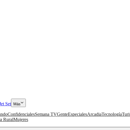
Jet Set
Más
ndo
Confidenciales
Semana TV
Gente
Especiales
Arcadia
Tecnología
Tur
a Rural
Mujeres