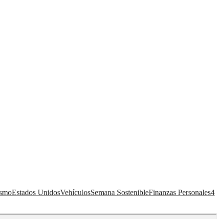
ismo
Estados Unidos
Vehículos
Semana Sostenible
Finanzas Personales
4