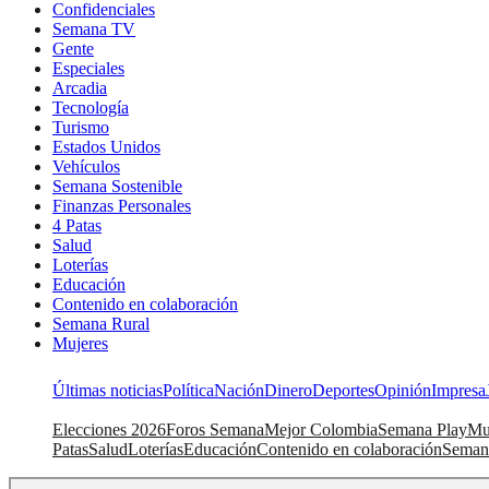
Confidenciales
Semana TV
Gente
Especiales
Arcadia
Tecnología
Turismo
Estados Unidos
Vehículos
Semana Sostenible
Finanzas Personales
4 Patas
Salud
Loterías
Educación
Contenido en colaboración
Semana Rural
Mujeres
Últimas noticias
Política
Nación
Dinero
Deportes
Opinión
Impresa
Elecciones 2026
Foros Semana
Mejor Colombia
Semana Play
Mu
Patas
Salud
Loterías
Educación
Contenido en colaboración
Seman